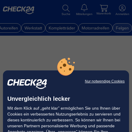
Warenkorb
Suche
Mitteilungen
Anmelden
Autoreifen
Werkstatt
Kompletträder
Motorradreifen
Felgen
Nur notwendige Cookies
Unvergleichlich lecker
Mit dem Klick auf „geht klar” ermöglichen Sie uns Ihnen über
Cookies ein verbessertes Nutzungserlebnis zu servieren und
dieses kontinuierlich zu verbessern. So können wir Ihnen bei
unseren Partnern personalisierte Werbung und passende
Angebote anzeigen. Über „anpassen” können Sie Ihre