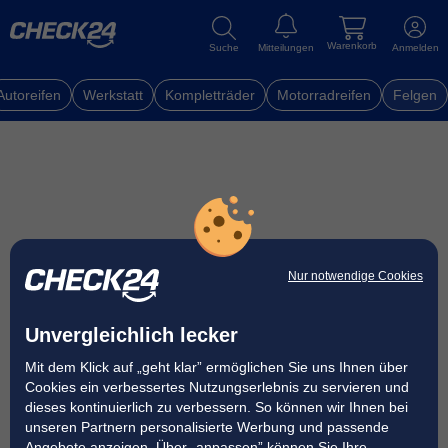
Warenkorb
Suche
Mitteilungen
Anmelden
Autoreifen
Werkstatt
Kompletträder
Motorradreifen
Felgen
Nur notwendige Cookies
Unvergleichlich lecker
Mit dem Klick auf „geht klar” ermöglichen Sie uns Ihnen über
Cookies ein verbessertes Nutzungserlebnis zu servieren und
dieses kontinuierlich zu verbessern. So können wir Ihnen bei
unseren Partnern personalisierte Werbung und passende
Angebote anzeigen. Über „anpassen” können Sie Ihre