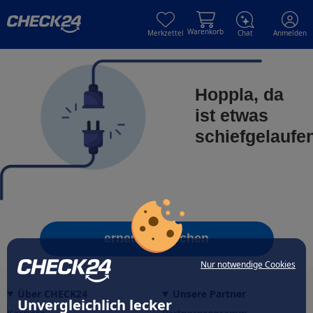
Skip to main content
Skip to main content
Warenkorb
Merkzettel
Chat
Anmelden
Hoppla, da
ist etwas
schiefgelaufe
erneut versuchen
Nur notwendige Cookies
Über CHECK24
Unsere Partner
Unvergleichlich lecker