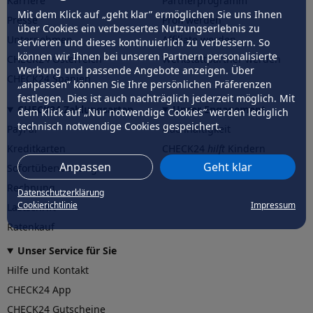
Karriere
Partnerprogramm
Mit dem Klick auf „geht klar” ermöglichen Sie uns Ihnen
Presse
Profi werden
über Cookies ein verbessertes Nutzungserlebnis zu
Unternehmen
Affiliate werden
servieren und dieses kontinuierlich zu verbessern. So
können wir Ihnen bei unseren Partnern personalisierte
CHECK24 Österreich
Werkstattpartner werden
Werbung und passende Angebote anzeigen. Über
CHECK24 Spanien
„anpassen” können Sie Ihre persönlichen Präferenzen
festlegen. Dies ist auch nachträglich jederzeit möglich. Mit
CHECK24 Zahlungsarten
Unser Engagement
dem Klick auf „Nur notwendige Cookies” werden lediglich
technisch notwendige Cookies gespeichert.
PayPal
Nachhaltigkeit
Kreditkarten
CHECK24
hilft
Kindern
Anpassen
Geht klar
Sofortüberweisung
CHECK24
hilft
der Natur
Rechnung
Datenschutzerklärung
Cookierichtlinie
Impressum
Lastschrift
Ratenkauf
Unser Service für Sie
Hilfe und Kontakt
CHECK24 App
CHECK24 Gutscheine