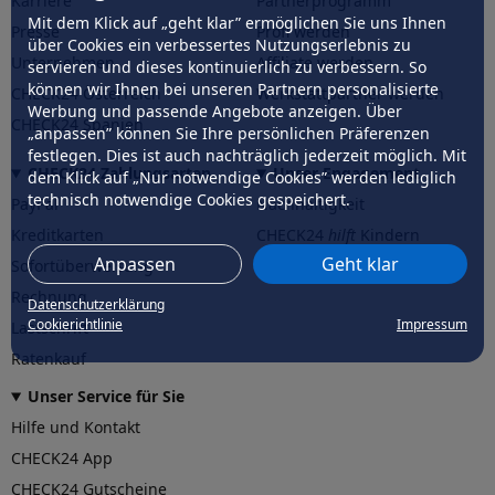
Karriere
Partnerprogramm
Mit dem Klick auf „geht klar” ermöglichen Sie uns Ihnen
Presse
Profi werden
über Cookies ein verbessertes Nutzungserlebnis zu
Unternehmen
Affiliate werden
servieren und dieses kontinuierlich zu verbessern. So
können wir Ihnen bei unseren Partnern personalisierte
CHECK24 Österreich
Werkstattpartner werden
Werbung und passende Angebote anzeigen. Über
CHECK24 Spanien
„anpassen” können Sie Ihre persönlichen Präferenzen
festlegen. Dies ist auch nachträglich jederzeit möglich. Mit
CHECK24 Zahlungsarten
Unser Engagement
dem Klick auf „Nur notwendige Cookies” werden lediglich
technisch notwendige Cookies gespeichert.
PayPal
Nachhaltigkeit
Kreditkarten
CHECK24
hilft
Kindern
Anpassen
Geht klar
Sofortüberweisung
CHECK24
hilft
der Natur
Rechnung
Datenschutzerklärung
Cookierichtlinie
Impressum
Lastschrift
Ratenkauf
Unser Service für Sie
Hilfe und Kontakt
CHECK24 App
CHECK24 Gutscheine