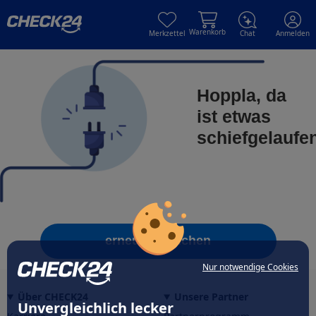
Skip to main content
Skip to main content
Warenkorb
Merkzettel
Chat
Anmelden
Hoppla, da
ist etwas
schiefgelaufe
erneut versuchen
Nur notwendige Cookies
Über CHECK24
Unsere Partner
Unvergleichlich lecker