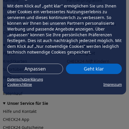
Karriere
Partnerprogramm
Mit dem Klick auf „geht klar” ermöglichen Sie uns Ihnen
Presse
Profi werden
über Cookies ein verbessertes Nutzungserlebnis zu
Unternehmen
Affiliate werden
servieren und dieses kontinuierlich zu verbessern. So
können wir Ihnen bei unseren Partnern personalisierte
CHECK24 Österreich
Werkstattpartner werden
Werbung und passende Angebote anzeigen. Über
CHECK24 Spanien
„anpassen” können Sie Ihre persönlichen Präferenzen
festlegen. Dies ist auch nachträglich jederzeit möglich. Mit
CHECK24 Zahlungsarten
Unser Engagement
dem Klick auf „Nur notwendige Cookies” werden lediglich
technisch notwendige Cookies gespeichert.
PayPal
Nachhaltigkeit
Kreditkarten
CHECK24
hilft
Kindern
Anpassen
Geht klar
Sofortüberweisung
CHECK24
hilft
der Natur
Rechnung
Datenschutzerklärung
Cookierichtlinie
Impressum
Lastschrift
Ratenkauf
Unser Service für Sie
Hilfe und Kontakt
CHECK24 App
CHECK24 Gutscheine