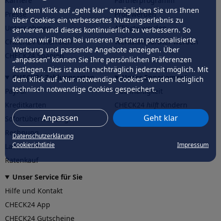
Karriere
Partnerprogramm
Mit dem Klick auf „geht klar” ermöglichen Sie uns Ihnen
Presse
Profi werden
über Cookies ein verbessertes Nutzungserlebnis zu
Unternehmen
Affiliate werden
servieren und dieses kontinuierlich zu verbessern. So
können wir Ihnen bei unseren Partnern personalisierte
CHECK24 Österreich
Werkstattpartner werden
Werbung und passende Angebote anzeigen. Über
CHECK24 Spanien
„anpassen” können Sie Ihre persönlichen Präferenzen
festlegen. Dies ist auch nachträglich jederzeit möglich. Mit
CHECK24 Zahlungsarten
Unser Engagement
dem Klick auf „Nur notwendige Cookies” werden lediglich
technisch notwendige Cookies gespeichert.
PayPal
Nachhaltigkeit
Kreditkarten
CHECK24
hilft
Kindern
Anpassen
Geht klar
Sofortüberweisung
CHECK24
hilft
der Natur
Rechnung
Datenschutzerklärung
Cookierichtlinie
Impressum
Lastschrift
Ratenkauf
Unser Service für Sie
Hilfe und Kontakt
CHECK24 App
CHECK24 Gutscheine