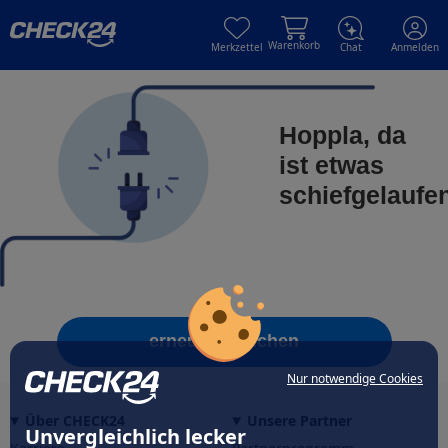
Skip to main content
Skip to main content
Warenkorb
Merkzettel
Chat
Anmelden
Hoppla, da
ist etwas
schiefgelaufe
erneut versuchen
Nur notwendige Cookies
Über CHECK24
Unsere Partner
Unvergleichlich lecker