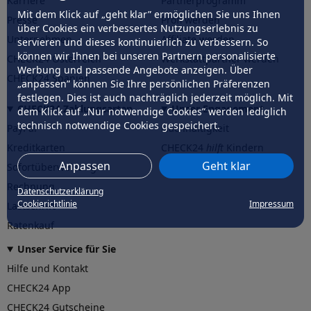
Karriere
Partnerprogramm
Mit dem Klick auf „geht klar” ermöglichen Sie uns Ihnen
Presse
Profi werden
über Cookies ein verbessertes Nutzungserlebnis zu
Unternehmen
Affiliate werden
servieren und dieses kontinuierlich zu verbessern. So
können wir Ihnen bei unseren Partnern personalisierte
CHECK24 Österreich
Werkstattpartner werden
Werbung und passende Angebote anzeigen. Über
CHECK24 Spanien
„anpassen” können Sie Ihre persönlichen Präferenzen
festlegen. Dies ist auch nachträglich jederzeit möglich. Mit
CHECK24 Zahlungsarten
Unser Engagement
dem Klick auf „Nur notwendige Cookies” werden lediglich
technisch notwendige Cookies gespeichert.
PayPal
Nachhaltigkeit
Kreditkarten
CHECK24
hilft
Kindern
Anpassen
Geht klar
Sofortüberweisung
CHECK24
hilft
der Natur
Rechnung
Datenschutzerklärung
Cookierichtlinie
Impressum
Lastschrift
Ratenkauf
Unser Service für Sie
Hilfe und Kontakt
CHECK24 App
CHECK24 Gutscheine