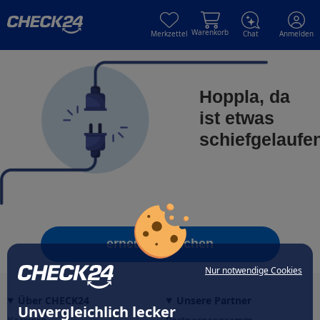
Skip to main content
Skip to main content
Warenkorb
Merkzettel
Chat
Anmelden
Hoppla, da
ist etwas
schiefgelaufe
erneut versuchen
Nur notwendige Cookies
Über CHECK24
Unsere Partner
Unvergleichlich lecker