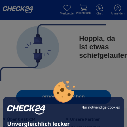
Skip to main content
Skip to main content
Warenkorb
Merkzettel
Chat
Anmelden
Hoppla, da
ist etwas
schiefgelaufe
erneut versuchen
Nur notwendige Cookies
Über CHECK24
Unsere Partner
Unvergleichlich lecker