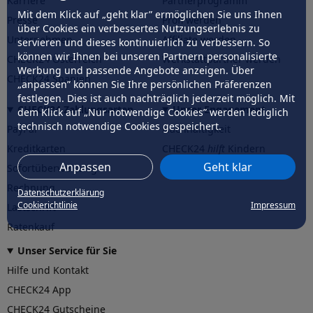
Karriere
Partnerprogramm
Mit dem Klick auf „geht klar” ermöglichen Sie uns Ihnen
Presse
Profi werden
über Cookies ein verbessertes Nutzungserlebnis zu
Unternehmen
Affiliate werden
servieren und dieses kontinuierlich zu verbessern. So
können wir Ihnen bei unseren Partnern personalisierte
CHECK24 Österreich
Werkstattpartner werden
Werbung und passende Angebote anzeigen. Über
CHECK24 Spanien
„anpassen” können Sie Ihre persönlichen Präferenzen
festlegen. Dies ist auch nachträglich jederzeit möglich. Mit
CHECK24 Zahlungsarten
Unser Engagement
dem Klick auf „Nur notwendige Cookies” werden lediglich
technisch notwendige Cookies gespeichert.
PayPal
Nachhaltigkeit
Kreditkarten
CHECK24
hilft
Kindern
Anpassen
Geht klar
Sofortüberweisung
CHECK24
hilft
der Natur
Rechnung
Datenschutzerklärung
Cookierichtlinie
Impressum
Lastschrift
Ratenkauf
Unser Service für Sie
Hilfe und Kontakt
CHECK24 App
CHECK24 Gutscheine