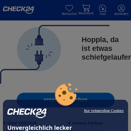
Skip to main content
Skip to main content
Warenkorb
Merkzettel
Chat
Anmelden
Hoppla, da
ist etwas
schiefgelaufe
erneut versuchen
Nur notwendige Cookies
Über CHECK24
Unsere Partner
Unvergleichlich lecker