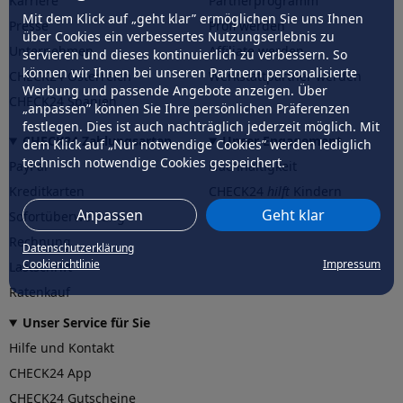
Karriere
Partnerprogramm
Mit dem Klick auf „geht klar” ermöglichen Sie uns Ihnen
Presse
Profi werden
über Cookies ein verbessertes Nutzungserlebnis zu
Unternehmen
Affiliate werden
servieren und dieses kontinuierlich zu verbessern. So
können wir Ihnen bei unseren Partnern personalisierte
CHECK24 Österreich
Werkstattpartner werden
Werbung und passende Angebote anzeigen. Über
CHECK24 Spanien
„anpassen” können Sie Ihre persönlichen Präferenzen
festlegen. Dies ist auch nachträglich jederzeit möglich. Mit
CHECK24 Zahlungsarten
Unser Engagement
dem Klick auf „Nur notwendige Cookies” werden lediglich
technisch notwendige Cookies gespeichert.
PayPal
Nachhaltigkeit
Kreditkarten
CHECK24
hilft
Kindern
Anpassen
Geht klar
Sofortüberweisung
CHECK24
hilft
der Natur
Rechnung
Datenschutzerklärung
Cookierichtlinie
Impressum
Lastschrift
Ratenkauf
Unser Service für Sie
Hilfe und Kontakt
CHECK24 App
CHECK24 Gutscheine