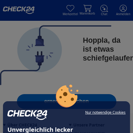
Skip to main content
Skip to main content
Warenkorb
Merkzettel
Chat
Anmelden
Hoppla, da
ist etwas
schiefgelaufe
erneut versuchen
Nur notwendige Cookies
Über CHECK24
Unsere Partner
Unvergleichlich lecker