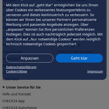
Karriere
Partnerprogramm
Mit dem Klick auf „geht klar” ermöglichen Sie uns Ihnen
Presse
Profi werden
über Cookies ein verbessertes Nutzungserlebnis zu
Unternehmen
Affiliate werden
servieren und dieses kontinuierlich zu verbessern. So
können wir Ihnen bei unseren Partnern personalisierte
CHECK24 Österreich
Werkstattpartner werden
Werbung und passende Angebote anzeigen. Über
CHECK24 Spanien
„anpassen” können Sie Ihre persönlichen Präferenzen
festlegen. Dies ist auch nachträglich jederzeit möglich. Mit
CHECK24 Zahlungsarten
Unser Engagement
dem Klick auf „Nur notwendige Cookies” werden lediglich
technisch notwendige Cookies gespeichert.
PayPal
Nachhaltigkeit
Kreditkarten
CHECK24
hilft
Kindern
Anpassen
Geht klar
Sofortüberweisung
CHECK24
hilft
der Natur
Rechnung
Datenschutzerklärung
Cookierichtlinie
Impressum
Lastschrift
Ratenkauf
Unser Service für Sie
Hilfe und Kontakt
CHECK24 App
CHECK24 Gutscheine