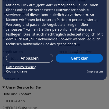
Karriere
Partnerprogramm
Mit dem Klick auf „geht klar” ermöglichen Sie uns Ihnen
Presse
Profi werden
über Cookies ein verbessertes Nutzungserlebnis zu
Unternehmen
Affiliate werden
servieren und dieses kontinuierlich zu verbessern. So
können wir Ihnen bei unseren Partnern personalisierte
CHECK24 Österreich
Werkstattpartner werden
Werbung und passende Angebote anzeigen. Über
CHECK24 Spanien
„anpassen” können Sie Ihre persönlichen Präferenzen
festlegen. Dies ist auch nachträglich jederzeit möglich. Mit
CHECK24 Zahlungsarten
Unser Engagement
dem Klick auf „Nur notwendige Cookies” werden lediglich
technisch notwendige Cookies gespeichert.
PayPal
Nachhaltigkeit
Kreditkarten
CHECK24
hilft
Kindern
Anpassen
Geht klar
Sofortüberweisung
CHECK24
hilft
der Natur
Rechnung
Datenschutzerklärung
Cookierichtlinie
Impressum
Lastschrift
Ratenkauf
Unser Service für Sie
Hilfe und Kontakt
CHECK24 App
CHECK24 Gutscheine