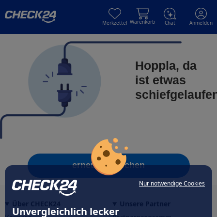
Skip to main content
Skip to main content
Warenkorb
Merkzettel
Chat
Anmelden
Hoppla, da
ist etwas
schiefgelaufe
erneut versuchen
Nur notwendige Cookies
Über CHECK24
Unsere Partner
Unvergleichlich lecker