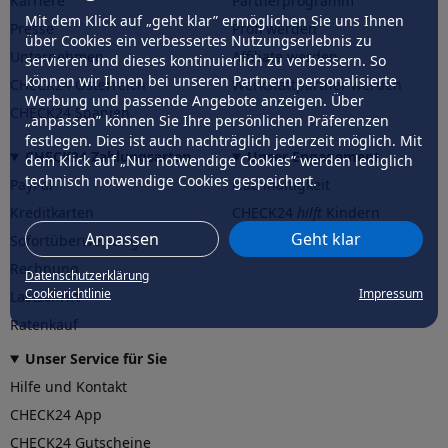
Karriere
Partnerprogramm
Mit dem Klick auf „geht klar” ermöglichen Sie uns Ihnen
Presse
Profi werden
über Cookies ein verbessertes Nutzungserlebnis zu
Unternehmen
Affiliate werden
servieren und dieses kontinuierlich zu verbessern. So
können wir Ihnen bei unseren Partnern personalisierte
CHECK24 Österreich
Werkstattpartner werden
Werbung und passende Angebote anzeigen. Über
CHECK24 Spanien
„anpassen” können Sie Ihre persönlichen Präferenzen
festlegen. Dies ist auch nachträglich jederzeit möglich. Mit
CHECK24 Zahlungsarten
Unser Engagement
dem Klick auf „Nur notwendige Cookies” werden lediglich
technisch notwendige Cookies gespeichert.
PayPal
Nachhaltigkeit
Kreditkarten
CHECK24
hilft
Kindern
Anpassen
Geht klar
Sofortüberweisung
CHECK24
hilft
der Natur
Rechnung
Datenschutzerklärung
Cookierichtlinie
Impressum
Lastschrift
Ratenkauf
Unser Service für Sie
Hilfe und Kontakt
CHECK24 App
CHECK24 Gutscheine