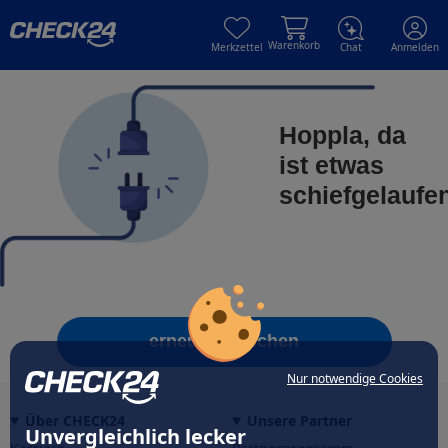
Skip to main content
Skip to main content
Warenkorb
Merkzettel
Chat
Anmelden
Hoppla, da
ist etwas
schiefgelaufe
erneut versuchen
Nur notwendige Cookies
Über CHECK24
Unsere Partner
Unvergleichlich lecker