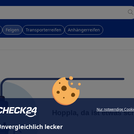
Felgen
Transporterreifen
Anhängerreifen
Nur notwendige Cooki
Hoppla, da ist etwas sc
nvergleichlich lecker