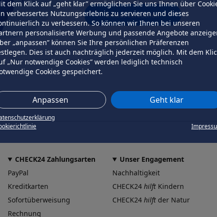
it dem Klick auf „geht klar” ermöglichen Sie uns Ihnen über Cooki
in verbessertes Nutzungserlebnis zu servieren und dieses
erneut versuchen
ontinuierlich zu verbessern. So können wir Ihnen bei unseren
artnern personalisierte Werbung und passende Angebote anzeige
ber „anpassen” können Sie Ihre persönlichen Präferenzen
estlegen. Dies ist auch nachträglich jederzeit möglich. Mit dem Kli
uf „Nur notwendige Cookies” werden lediglich technisch
otwendige Cookies gespeichert.
Anpassen
Geht klar
atenschutzerklärung
okierichtlinie
Impress
CHECK24 Zahlungsarten
Unser Engagement
PayPal
Nachhaltigkeit
Kreditkarten
CHECK24
hilft
Kindern
Sofortüberweisung
CHECK24
hilft
der Natur
Rechnung