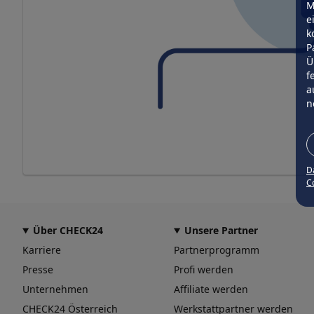
M
e
k
P
Ü
f
a
n
D
Co
Über CHECK24
Unsere Partner
Karriere
Partnerprogramm
Presse
Profi werden
Unternehmen
Affiliate werden
CHECK24 Österreich
Werkstattpartner werden