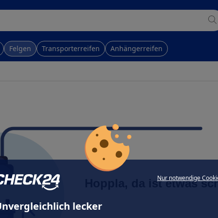
Felgen
Transporterreifen
Anhängerreifen
Nur notwendige Cooki
Hoppla, da ist etwas sc
nvergleichlich lecker