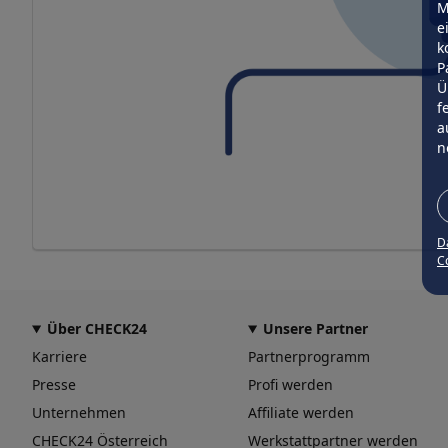
M
e
k
P
Ü
f
a
n
D
Co
Über CHECK24
Unsere Partner
Karriere
Partnerprogramm
Presse
Profi werden
Unternehmen
Affiliate werden
CHECK24 Österreich
Werkstattpartner werden