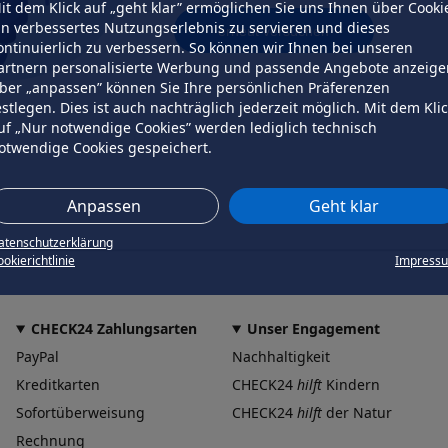
it dem Klick auf „geht klar” ermöglichen Sie uns Ihnen über Cooki
in verbessertes Nutzungserlebnis zu servieren und dieses
erneut versuchen
ontinuierlich zu verbessern. So können wir Ihnen bei unseren
artnern personalisierte Werbung und passende Angebote anzeige
ber „anpassen” können Sie Ihre persönlichen Präferenzen
estlegen. Dies ist auch nachträglich jederzeit möglich. Mit dem Kli
uf „Nur notwendige Cookies” werden lediglich technisch
otwendige Cookies gespeichert.
Anpassen
Geht klar
atenschutzerklärung
okierichtlinie
Impress
CHECK24 Zahlungsarten
Unser Engagement
PayPal
Nachhaltigkeit
Kreditkarten
CHECK24
hilft
Kindern
Sofortüberweisung
CHECK24
hilft
der Natur
Rechnung