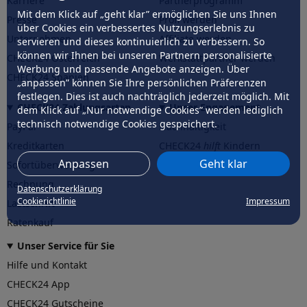
Karriere
Partnerprogramm
Mit dem Klick auf „geht klar” ermöglichen Sie uns Ihnen
Presse
Profi werden
über Cookies ein verbessertes Nutzungserlebnis zu
Unternehmen
Affiliate werden
servieren und dieses kontinuierlich zu verbessern. So
können wir Ihnen bei unseren Partnern personalisierte
CHECK24 Österreich
Werkstattpartner werden
Werbung und passende Angebote anzeigen. Über
CHECK24 Spanien
„anpassen” können Sie Ihre persönlichen Präferenzen
festlegen. Dies ist auch nachträglich jederzeit möglich. Mit
CHECK24 Zahlungsarten
Unser Engagement
dem Klick auf „Nur notwendige Cookies” werden lediglich
technisch notwendige Cookies gespeichert.
PayPal
Nachhaltigkeit
Kreditkarten
CHECK24
hilft
Kindern
Anpassen
Geht klar
Sofortüberweisung
CHECK24
hilft
der Natur
Rechnung
Datenschutzerklärung
Cookierichtlinie
Impressum
Lastschrift
Ratenkauf
Unser Service für Sie
Hilfe und Kontakt
CHECK24 App
CHECK24 Gutscheine