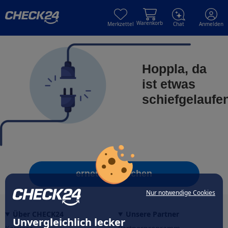
Skip to main content
Skip to main content
Warenkorb
Merkzettel
Chat
Anmelden
Hoppla, da
ist etwas
schiefgelaufe
erneut versuchen
Nur notwendige Cookies
Über CHECK24
Unsere Partner
Unvergleichlich lecker