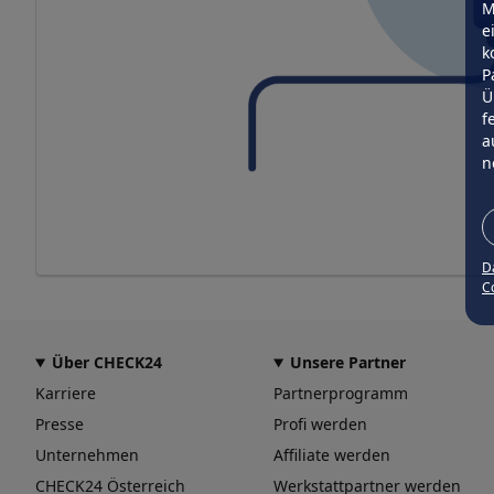
M
e
k
P
Ü
f
a
n
D
Co
Über CHECK24
Unsere Partner
Karriere
Partnerprogramm
Presse
Profi werden
Unternehmen
Affiliate werden
CHECK24 Österreich
Werkstattpartner werden