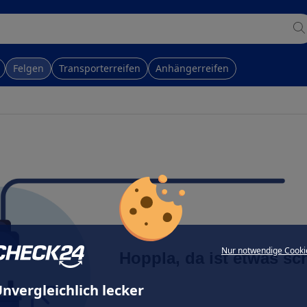
Felgen
Transporterreifen
Anhängerreifen
Nur notwendige Cooki
Hoppla, da ist etwas sc
nvergleichlich lecker