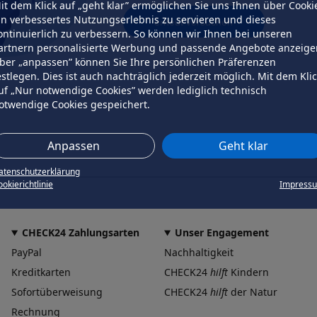
it dem Klick auf „geht klar” ermöglichen Sie uns Ihnen über Cooki
in verbessertes Nutzungserlebnis zu servieren und dieses
erneut versuchen
ontinuierlich zu verbessern. So können wir Ihnen bei unseren
artnern personalisierte Werbung und passende Angebote anzeige
ber „anpassen” können Sie Ihre persönlichen Präferenzen
estlegen. Dies ist auch nachträglich jederzeit möglich. Mit dem Kli
uf „Nur notwendige Cookies” werden lediglich technisch
otwendige Cookies gespeichert.
Anpassen
Geht klar
atenschutzerklärung
okierichtlinie
Impress
CHECK24 Zahlungsarten
Unser Engagement
PayPal
Nachhaltigkeit
Kreditkarten
CHECK24
hilft
Kindern
Sofortüberweisung
CHECK24
hilft
der Natur
Rechnung