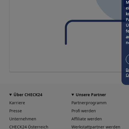
M
e
k
P
Ü
f
a
n
D
Co
Über CHECK24
Unsere Partner
Karriere
Partnerprogramm
Presse
Profi werden
Unternehmen
Affiliate werden
CHECK24 Österreich
Werkstattpartner werden