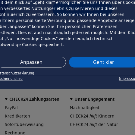
it dem Klick auf „geht klar” ermöglichen Sie uns Ihnen über Cooki
in verbessertes Nutzungserlebnis zu servieren und dieses
erneut versuchen
ontinuierlich zu verbessern. So können wir Ihnen bei unseren
artnern personalisierte Werbung und passende Angebote anzeige
ber „anpassen” können Sie Ihre persönlichen Präferenzen
estlegen. Dies ist auch nachträglich jederzeit möglich. Mit dem Kli
uf „Nur notwendige Cookies” werden lediglich technisch
otwendige Cookies gespeichert.
Anpassen
Geht klar
atenschutzerklärung
okierichtlinie
Impress
CHECK24 Zahlungsarten
Unser Engagement
PayPal
Nachhaltigkeit
Kreditkarten
CHECK24
hilft
Kindern
Sofortüberweisung
CHECK24
hilft
der Natur
Rechnung