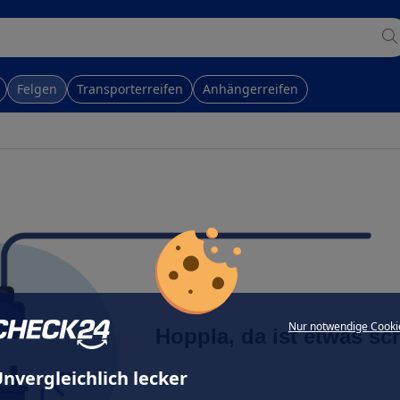
Felgen
Transporterreifen
Anhängerreifen
Nur notwendige Cooki
Hoppla, da ist etwas sc
nvergleichlich lecker