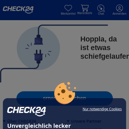
Skip to main content
Skip to main content
Warenkorb
Merkzettel
Chat
Anmelden
Hoppla, da
ist etwas
schiefgelaufe
erneut versuchen
Nur notwendige Cookies
Über CHECK24
Unsere Partner
Unvergleichlich lecker