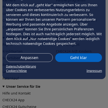
Karriere
Partnerprogramm
Mit dem Klick auf „geht klar” ermöglichen Sie uns Ihnen
Presse
Profi werden
über Cookies ein verbessertes Nutzungserlebnis zu
Unternehmen
Affiliate werden
servieren und dieses kontinuierlich zu verbessern. So
können wir Ihnen bei unseren Partnern personalisierte
CHECK24 Österreich
Werkstattpartner werden
Werbung und passende Angebote anzeigen. Über
CHECK24 Spanien
„anpassen” können Sie Ihre persönlichen Präferenzen
festlegen. Dies ist auch nachträglich jederzeit möglich. Mit
CHECK24 Zahlungsarten
Unser Engagement
dem Klick auf „Nur notwendige Cookies” werden lediglich
technisch notwendige Cookies gespeichert.
PayPal
Nachhaltigkeit
Kreditkarten
CHECK24
hilft
Kindern
Anpassen
Geht klar
Sofortüberweisung
CHECK24
hilft
der Natur
Rechnung
Datenschutzerklärung
Cookierichtlinie
Impressum
Lastschrift
Ratenkauf
Unser Service für Sie
Hilfe und Kontakt
CHECK24 App
CHECK24 Gutscheine