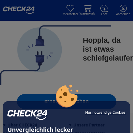
Skip to main content
Skip to main content
Warenkorb
Merkzettel
Chat
Anmelden
Hoppla, da
ist etwas
schiefgelaufe
erneut versuchen
Nur notwendige Cookies
Über CHECK24
Unsere Partner
Unvergleichlich lecker