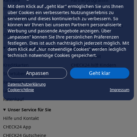
Karriere
Partnerprogramm
Mit dem Klick auf „geht klar” ermöglichen Sie uns Ihnen
Presse
Profi werden
über Cookies ein verbessertes Nutzungserlebnis zu
Unternehmen
Affiliate werden
servieren und dieses kontinuierlich zu verbessern. So
können wir Ihnen bei unseren Partnern personalisierte
CHECK24 Österreich
Werkstattpartner werden
Werbung und passende Angebote anzeigen. Über
CHECK24 Spanien
„anpassen” können Sie Ihre persönlichen Präferenzen
festlegen. Dies ist auch nachträglich jederzeit möglich. Mit
CHECK24 Zahlungsarten
Unser Engagement
dem Klick auf „Nur notwendige Cookies” werden lediglich
technisch notwendige Cookies gespeichert.
PayPal
Nachhaltigkeit
Kreditkarten
CHECK24
hilft
Kindern
Anpassen
Geht klar
Sofortüberweisung
CHECK24
hilft
der Natur
Rechnung
Datenschutzerklärung
Cookierichtlinie
Impressum
Lastschrift
Ratenkauf
Unser Service für Sie
Hilfe und Kontakt
CHECK24 App
CHECK24 Gutscheine