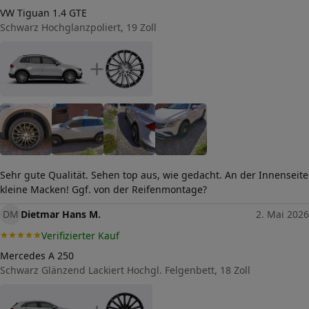
112
VW Tiguan 1.4 GTE
Schwarz Hochglanzpoliert, 19 Zoll
Mittenloch-Durchmesser (in
66,6
mm)
+
Traglast (in kg)
980
Allgemeine Produktsicherheit
(GPSR)
Herstellerkontakt
Wheelworld GmbH,
Hüttenstr. 3 38871
Ilsenburg/Harz
Deutschland,
info@wheelworld.de
Sehr gute Qualität. Sehen top aus, wie gedacht. An der Innenseite
kleine Macken! Ggf. von der Reifenmontage?
DM
Dietmar Hans M.
2. Mai 2026
Verifizierter Kauf
Mercedes A 250
Schwarz Glänzend Lackiert Hochgl. Felgenbett, 18 Zoll