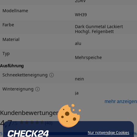
2DRV
Modellname
WH39
Farbe
Dark Gunmetal Lackiert
Hochgl. Felgenbett
Material
alu
Typ
Mehrspeiche
Ausführung
Schneeketteneignung
nein
Wintereignung
ja
mehr anzeigen
Herstellungsverfahren
gegossen
Kundenbewertungen
Präzisionsgrad
4,7
mittel
/5
(
40
)
Speichenhinterfräsung
Nur notwendige Cookies
5 Sterne
83
%
nein