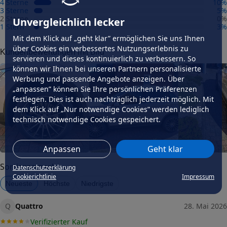
4 Sterne
10
%
Felgengutachten
3 Sterne
5
%
2 Sterne
0
%
Unvergleichlich lecker
Eintragungsfrei
1 Stern
3
%
-
Mit dem Klick auf „geht klar” ermöglichen Sie uns Ihnen
über Cookies ein verbessertes Nutzungserlebnis zu
Freigabe
Kundenbewertungen mit Bild
-
servieren und dieses kontinuierlich zu verbessern. So
können wir Ihnen bei unseren Partnern personalisierte
Gutachten Link
Werbung und passende Angebote anzeigen. Über
-
„anpassen” können Sie Ihre persönlichen Präferenzen
festlegen. Dies ist auch nachträglich jederzeit möglich. Mit
Fahrzeug wählen
und Felgengutachten erhalten
dem Klick auf „Nur notwendige Cookies” werden lediglich
Dimension
technisch notwendige Cookies gespeichert.
Breite (in Zoll)
10,5
Anpassen
Geht klar
Größe (in Zoll)
22
Sortieren nach
Datenschutzerklärung
Cookierichtlinie
Impressum
Einpresstiefe (in mm)
Neueste
Höchste
Niedrigste
20
Lochkreis (Anzahl der Löcher)
Q
Quattro
28. Mai 2026
5
Verifizierter Kauf
Lochkreis-Durchmesser (in mm)