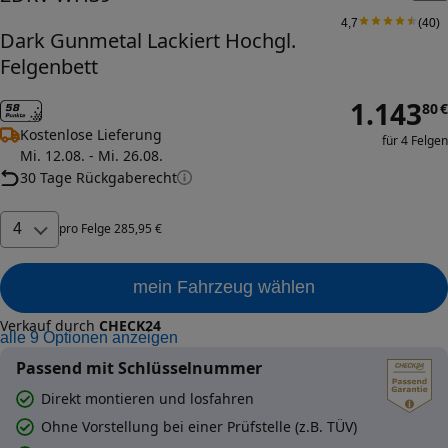
4,7
(
40
)
Dark Gunmetal Lackiert Hochgl.
Felgenbett
1.143
80
€
Kostenlose Lieferung
für 4 Felgen
Mi. 12.08. - Mi. 26.08.
30 Tage Rückgaberecht
4
pro
Felge
285
,
95
€
mein Fahrzeug wählen
Verkauf durch
CHECK24
alle
9
Optionen anzeigen
Passend mit Schlüsselnummer
Direkt montieren und losfahren
Ohne Vorstellung bei einer Prüfstelle (z.B. TÜV)