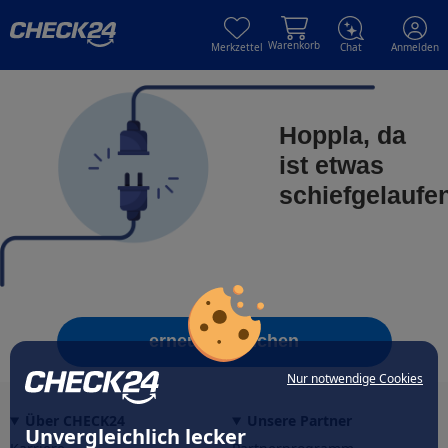
Skip to main content
Skip to main content
Warenkorb
Merkzettel
Chat
Anmelden
Hoppla, da
ist etwas
schiefgelaufe
erneut versuchen
Nur notwendige Cookies
Über CHECK24
Unsere Partner
Unvergleichlich lecker