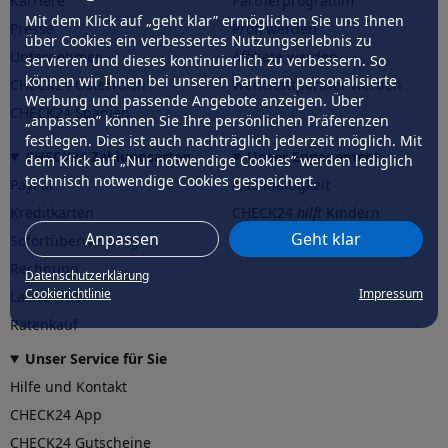
Karriere
Partnerprogramm
Mit dem Klick auf „geht klar” ermöglichen Sie uns Ihnen
Presse
Profi werden
über Cookies ein verbessertes Nutzungserlebnis zu
Unternehmen
Affiliate werden
servieren und dieses kontinuierlich zu verbessern. So
können wir Ihnen bei unseren Partnern personalisierte
CHECK24 Österreich
Werkstattpartner werden
Werbung und passende Angebote anzeigen. Über
CHECK24 Spanien
„anpassen” können Sie Ihre persönlichen Präferenzen
festlegen. Dies ist auch nachträglich jederzeit möglich. Mit
CHECK24 Zahlungsarten
Unser Engagement
dem Klick auf „Nur notwendige Cookies” werden lediglich
technisch notwendige Cookies gespeichert.
PayPal
Nachhaltigkeit
Kreditkarten
CHECK24
hilft
Kindern
Anpassen
Geht klar
Sofortüberweisung
CHECK24
hilft
der Natur
Rechnung
Datenschutzerklärung
Cookierichtlinie
Impressum
Lastschrift
Ratenkauf
Unser Service für Sie
Hilfe und Kontakt
CHECK24 App
CHECK24 Gutscheine