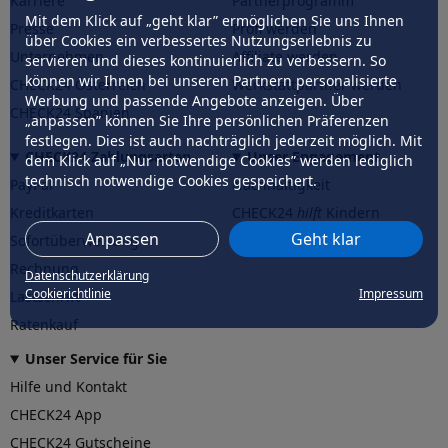
Karriere
Partnerprogramm
Mit dem Klick auf „geht klar” ermöglichen Sie uns Ihnen
Presse
Profi werden
über Cookies ein verbessertes Nutzungserlebnis zu
Unternehmen
Affiliate werden
servieren und dieses kontinuierlich zu verbessern. So
können wir Ihnen bei unseren Partnern personalisierte
CHECK24 Österreich
Werkstattpartner werden
Werbung und passende Angebote anzeigen. Über
CHECK24 Spanien
„anpassen” können Sie Ihre persönlichen Präferenzen
festlegen. Dies ist auch nachträglich jederzeit möglich. Mit
CHECK24 Zahlungsarten
Unser Engagement
dem Klick auf „Nur notwendige Cookies” werden lediglich
technisch notwendige Cookies gespeichert.
PayPal
Nachhaltigkeit
Kreditkarten
CHECK24
hilft
Kindern
Anpassen
Geht klar
Sofortüberweisung
CHECK24
hilft
der Natur
Rechnung
Datenschutzerklärung
Cookierichtlinie
Impressum
Lastschrift
Ratenkauf
Unser Service für Sie
Hilfe und Kontakt
CHECK24 App
CHECK24 Gutscheine