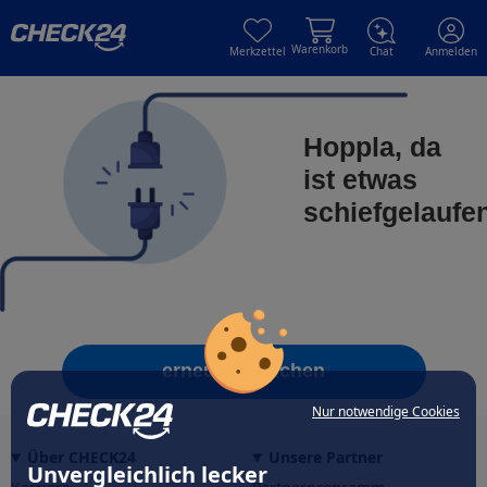
Skip to main content
Skip to main content
Warenkorb
Merkzettel
Chat
Anmelden
Hoppla, da
ist etwas
schiefgelaufe
erneut versuchen
Nur notwendige Cookies
Über CHECK24
Unsere Partner
Unvergleichlich lecker