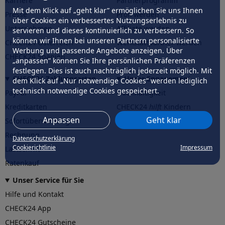
Karriere
Partnerprogramm
Mit dem Klick auf „geht klar” ermöglichen Sie uns Ihnen
Presse
Profi werden
über Cookies ein verbessertes Nutzungserlebnis zu
Unternehmen
Affiliate werden
servieren und dieses kontinuierlich zu verbessern. So
können wir Ihnen bei unseren Partnern personalisierte
CHECK24 Österreich
Werkstattpartner werden
Werbung und passende Angebote anzeigen. Über
CHECK24 Spanien
„anpassen” können Sie Ihre persönlichen Präferenzen
festlegen. Dies ist auch nachträglich jederzeit möglich. Mit
CHECK24 Zahlungsarten
Unser Engagement
dem Klick auf „Nur notwendige Cookies” werden lediglich
technisch notwendige Cookies gespeichert.
PayPal
Nachhaltigkeit
Kreditkarten
CHECK24
hilft
Kindern
Anpassen
Geht klar
Sofortüberweisung
CHECK24
hilft
der Natur
Rechnung
Datenschutzerklärung
Cookierichtlinie
Impressum
Lastschrift
Ratenkauf
Unser Service für Sie
Hilfe und Kontakt
CHECK24 App
CHECK24 Gutscheine