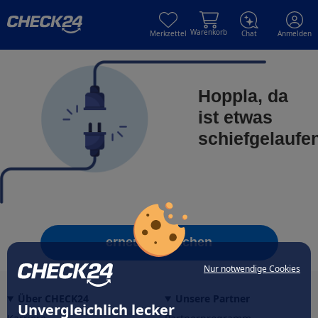
Skip to main content
Skip to main content
Warenkorb
Merkzettel
Chat
Anmelden
Hoppla, da
ist etwas
schiefgelaufe
erneut versuchen
Nur notwendige Cookies
Über CHECK24
Unsere Partner
Unvergleichlich lecker