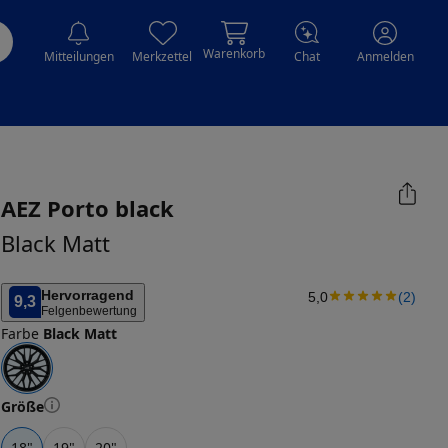
Warenkorb
Mitteilungen
Merkzettel
Chat
Anmelden
AEZ
Porto black
Black Matt
Hervorragend
5,0
(
2
)
9,3
Felgenbewertung
Farbe
Black Matt
Größe
18
"
19
"
20
"