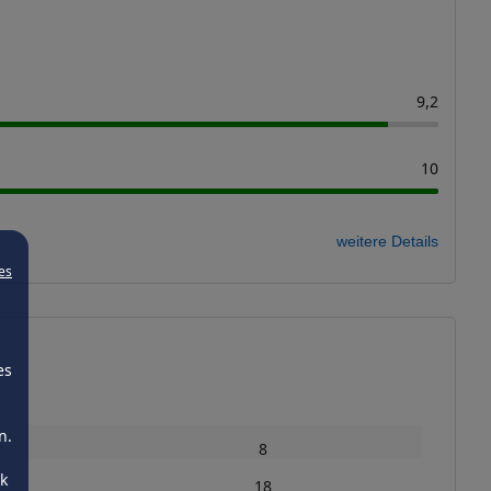
9,2
10
weitere Details
es
es
n.
8
ck
18