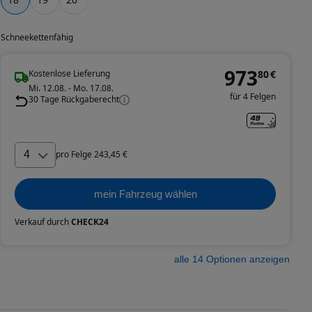
Schneekettenfähig
973
Kostenlose Lieferung
80
€
Mi. 12.08. - Mo. 17.08.
für 4 Felgen
30 Tage Rückgaberecht
4
pro
Felge
243
,
45
€
mein Fahrzeug wählen
Verkauf durch
CHECK24
alle
14
Optionen anzeigen