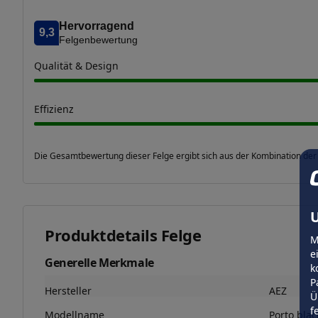
Hervorragend
9,3
Felgenbewertung
Qualität & Design
Effizienz
Die Gesamtbewertung dieser Felge ergibt sich aus der Kombination der
U
Produktdetails Felge
M
e
Generelle Merkmale
k
P
Hersteller
AEZ
Ü
f
Modellname
Porto blac