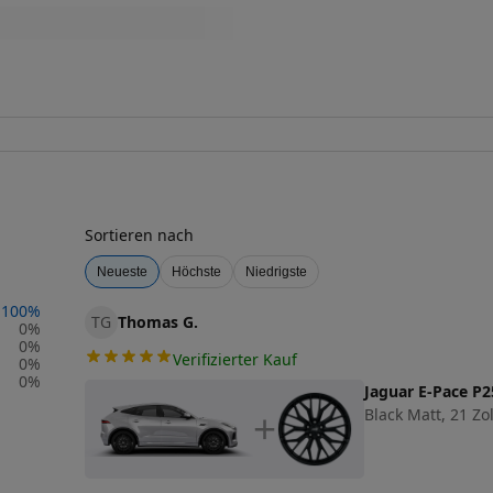
Sortieren nach
Neueste
Höchste
Niedrigste
100
%
TG
Thomas G.
0
%
0
%
Verifizierter Kauf
0
%
0
%
Jaguar E-Pace 
Black Matt, 21 Zol
+