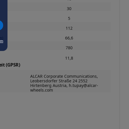
30
5
)
112
m)
66,6
um
780
11,8
it (GPSR)
ALCAR Corporate Communications,
Leobersdorfer Straße 24 2552
Hirtenberg Austria, h.tupay@alcar-
wheels.com