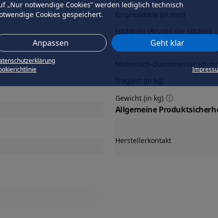
uf „Nur notwendige Cookies” werden lediglich technisch
t
otwendige Cookies gespeichert.
Einpresstiefe (in mm)
Lochkreis (Anzahl der Löcher)
Anpassen
Geht klar
Lochkreis-Durchmesser (in mm
atenschutzerklärung
Mittenloch-Durchmesser (in m
okierichtlinie
Impress
Traglast (in kg)
Gewicht (in kg)
Allgemeine Produktsicherhe
Herstellerkontakt