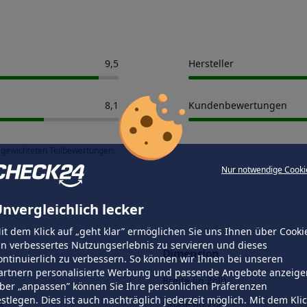
9,5
Hersteller
8,1
Kundenbewertungen
 gewichteten Teilbewertungen.
Nur notwendige Cooki
nvergleichlich lecker
it dem Klick auf „geht klar” ermöglichen Sie uns Ihnen über Cooki
in verbessertes Nutzungserlebnis zu servieren und dieses
Dimension
ontinuierlich zu verbessern. So können wir Ihnen bei unseren
artnern personalisierte Werbung und passende Angebote anzeige
Breite (in Zoll)
ber „anpassen” können Sie Ihre persönlichen Präferenzen
estlegen. Dies ist auch nachträglich jederzeit möglich. Mit dem Kli
k
Größe (in Zoll)