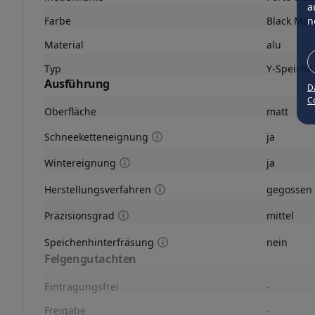
a
Farbe
Black Mat
n
Material
alu
Typ
Y-Speiche
Ausführung
D
Co
Oberfläche
matt
Schneeketteneignung
ja
Wintereignung
ja
Herstellungsverfahren
gegossen
Präzisionsgrad
mittel
Speichenhinterfräsung
nein
Felgengutachten
Eintragungsfrei
-
Freigabe
-