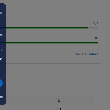
es
9,3
es
10
n.
weitere Details
ck
um
8
19