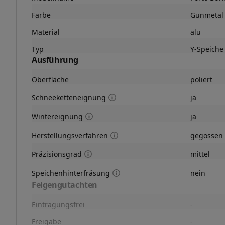
Farbe
Gunmetal 
Material
alu
Typ
Y-Speiche
Ausführung
Oberfläche
poliert
Schneeketteneignung
ja
Wintereignung
ja
Herstellungsverfahren
gegossen
Präzisionsgrad
mittel
Speichenhinterfräsung
nein
Felgengutachten
Eintragungsfrei
-
Freigabe
-