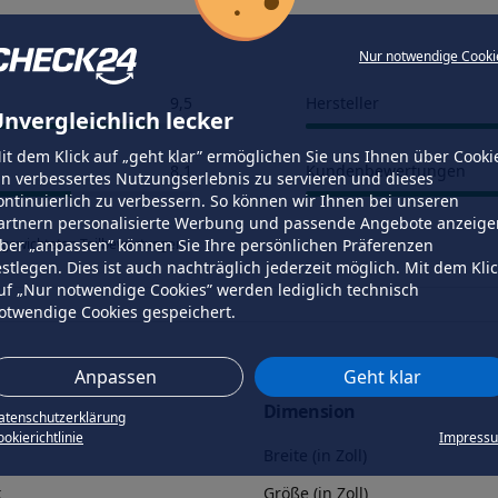
Nur notwendige Cooki
9,5
Hersteller
nvergleichlich lecker
it dem Klick auf „geht klar” ermöglichen Sie uns Ihnen über Cooki
8,1
Kundenbewertungen
in verbessertes Nutzungserlebnis zu servieren und dieses
ontinuierlich zu verbessern. So können wir Ihnen bei unseren
artnern personalisierte Werbung und passende Angebote anzeige
ber „anpassen” können Sie Ihre persönlichen Präferenzen
 gewichteten Teilbewertungen.
estlegen. Dies ist auch nachträglich jederzeit möglich. Mit dem Kli
uf „Nur notwendige Cookies” werden lediglich technisch
otwendige Cookies gespeichert.
Anpassen
Geht klar
Dimension
atenschutzerklärung
okierichtlinie
Impress
Breite (in Zoll)
k
Größe (in Zoll)