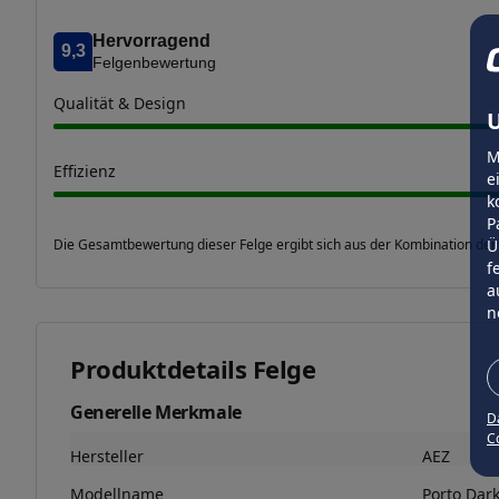
Hervorragend
9,3
Felgenbewertung
Qualität & Design
U
M
Effizienz
e
k
P
Ü
Die Gesamtbewertung dieser Felge ergibt sich aus der Kombination der
f
a
n
Produktdetails Felge
Generelle Merkmale
D
Co
Hersteller
AEZ
Modellname
Porto Dar