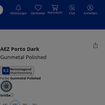
Warenkorb
Mitteilungen
Merkzettel
Chat
Anmelden
AEZ
Porto Dark
Gunmetal Polished
Hervorragend
9,3
Felgenbewertung
Farbe
Gunmetal Polished
Größe
18
"
19
"
20
"
21
"