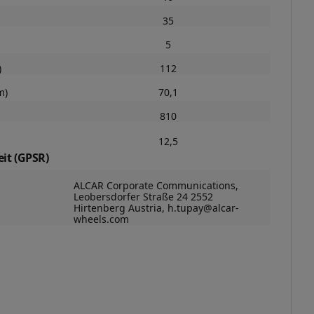
35
5
)
112
m)
70,1
810
12,5
it (GPSR)
ALCAR Corporate Communications,
Leobersdorfer Straße 24 2552
Hirtenberg Austria, h.tupay@alcar-
wheels.com