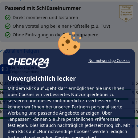
Passend mit Schlüsselnummer
Direkt montieren und losfahren
Ohne Vorstellung bei einer Prüfstelle (z.B. TÜV)
Ohne Eintragung in die Fahrzeugpapiere
zu allen Felgen
Nur notwendige Cookies
Hervorragend
9,3
Felgenbewertung
Unvergleichlich lecker
Qualität & Design
9,5
Mit dem Klick auf „geht klar” ermöglichen Sie uns Ihnen
Hersteller
9,3
über Cookies ein verbessertes Nutzungserlebnis zu
servieren und dieses kontinuierlich zu verbessern. So
Effizienz
8,1
können wir Ihnen bei unseren Partnern personalisierte
Kundenbewertungen
10
Werbung und passende Angebote anzeigen. Über
„anpassen” können Sie Ihre persönlichen Präferenzen
festlegen. Dies ist auch nachträglich jederzeit möglich. Mit
mehr anzeigen
dem Klick auf „Nur notwendige Cookies” werden lediglich
technisch notwendige Cookies gespeichert.