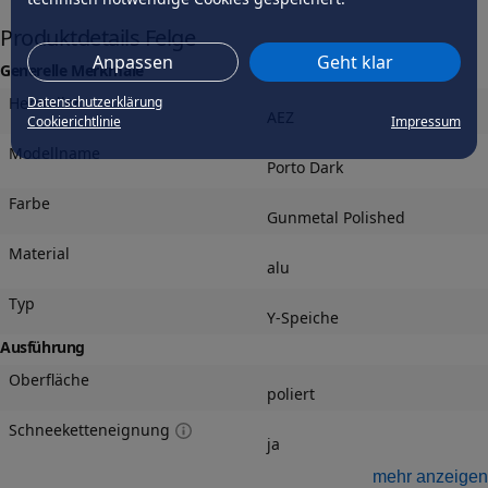
Produktdetails Felge
Anpassen
Geht klar
Generelle Merkmale
Hersteller
Datenschutzerklärung
AEZ
Cookierichtlinie
Impressum
Modellname
Porto Dark
Farbe
Gunmetal Polished
Material
alu
Typ
Y-Speiche
Ausführung
Oberfläche
poliert
Schneeketteneignung
ja
mehr anzeigen
Wintereignung