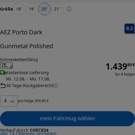
Größe
18
"
19
"
20
"
21
"
9,3
AEZ
Porto Dark
Gunmetal Polished
Schneekettenfähig
1.439
80
€
Kostenlose Lieferung
für 4 Felgen
Mi. 12.08. - Mo. 17.08.
30 Tage Rückgaberecht
4
pro
Felge
359
,
95
€
mein Fahrzeug wählen
Verkauf durch
CHECK24
alle
14
Optionen anzeigen