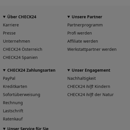
ja
Herstellungsverfahren
gegossen
Über CHECK24
Unsere Partner
Präzisionsgrad
Karriere
Partnerprogramm
mittel
Presse
Profi werden
Speichenhinterfräsung
Unternehmen
Affiliate werden
nein
CHECK24 Österreich
Werkstattpartner werden
Felgengutachten
CHECK24 Spanien
Eintragungsfrei
-
CHECK24 Zahlungsarten
Unser Engagement
Freigabe
-
PayPal
Nachhaltigkeit
Gutachten Link
Kreditkarten
CHECK24
hilft
Kindern
-
Sofortüberweisung
CHECK24
hilft
der Natur
Fahrzeug wählen
und Felgengutachten erhalten
Rechnung
Dimension
Lastschrift
Ratenkauf
Breite (in Zoll)
8
Unser Service für Sie