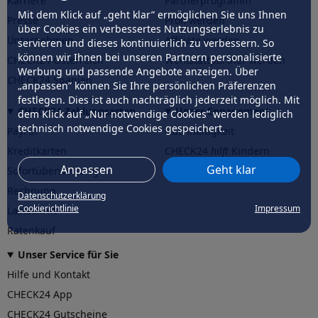
Karriere
Partnerprogramm
Mit dem Klick auf „geht klar” ermöglichen Sie uns Ihnen
Presse
Profi werden
über Cookies ein verbessertes Nutzungserlebnis zu
Unternehmen
Affiliate werden
servieren und dieses kontinuierlich zu verbessern. So
können wir Ihnen bei unseren Partnern personalisierte
CHECK24 Österreich
Werkstattpartner werden
Werbung und passende Angebote anzeigen. Über
CHECK24 Spanien
„anpassen” können Sie Ihre persönlichen Präferenzen
festlegen. Dies ist auch nachträglich jederzeit möglich. Mit
CHECK24 Zahlungsarten
Unser Engagement
dem Klick auf „Nur notwendige Cookies” werden lediglich
technisch notwendige Cookies gespeichert.
PayPal
Nachhaltigkeit
Kreditkarten
CHECK24
hilft
Kindern
Anpassen
Geht klar
Sofortüberweisung
CHECK24
hilft
der Natur
Rechnung
Datenschutzerklärung
Cookierichtlinie
Impressum
Lastschrift
Ratenkauf
Unser Service für Sie
Hilfe und Kontakt
CHECK24 App
CHECK24 Gutscheine