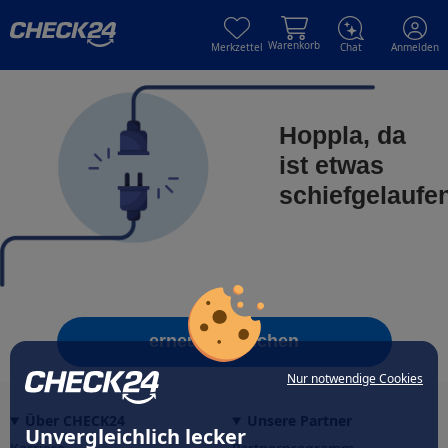
Skip to main content
Skip to main content
Warenkorb
Merkzettel
Chat
Anmelden
Hoppla, da
ist etwas
schiefgelaufe
erneut versuchen
Nur notwendige Cookies
Über CHECK24
Unsere Partner
Unvergleichlich lecker