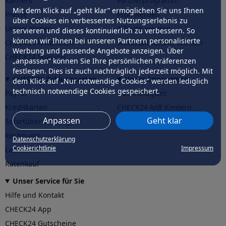
Karriere
Partnerprogramm
Mit dem Klick auf „geht klar” ermöglichen Sie uns Ihnen
Presse
Profi werden
über Cookies ein verbessertes Nutzungserlebnis zu
Unternehmen
Affiliate werden
servieren und dieses kontinuierlich zu verbessern. So
können wir Ihnen bei unseren Partnern personalisierte
CHECK24 Österreich
Werkstattpartner werden
Werbung und passende Angebote anzeigen. Über
CHECK24 Spanien
„anpassen” können Sie Ihre persönlichen Präferenzen
festlegen. Dies ist auch nachträglich jederzeit möglich. Mit
CHECK24 Zahlungsarten
Unser Engagement
dem Klick auf „Nur notwendige Cookies” werden lediglich
technisch notwendige Cookies gespeichert.
PayPal
Nachhaltigkeit
Kreditkarten
CHECK24
hilft
Kindern
Anpassen
Geht klar
Sofortüberweisung
CHECK24
hilft
der Natur
Rechnung
Datenschutzerklärung
Cookierichtlinie
Impressum
Lastschrift
Ratenkauf
Unser Service für Sie
Hilfe und Kontakt
CHECK24 App
CHECK24 Gutscheine