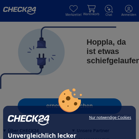
Skip to main content
Skip to main content
Warenkorb
Merkzettel
Chat
Anmelden
Hoppla, da
ist etwas
schiefgelaufe
erneut versuchen
Nur notwendige Cookies
Über CHECK24
Unsere Partner
Unvergleichlich lecker