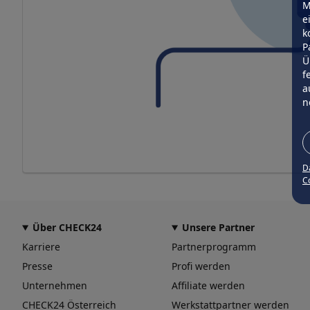
M
e
k
P
Ü
f
a
n
D
Co
Über CHECK24
Unsere Partner
Karriere
Partnerprogramm
Presse
Profi werden
Unternehmen
Affiliate werden
CHECK24 Österreich
Werkstattpartner werden