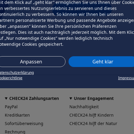
it dem Klick auf „geht klar” ermöglichen Sie uns Ihnen über Cooki
in verbessertes Nutzungserlebnis zu servieren und dieses
erneut versuchen
ontinuierlich zu verbessern. So können wir Ihnen bei unseren
artnern personalisierte Werbung und passende Angebote anzeige
ber „anpassen” können Sie Ihre persönlichen Präferenzen
estlegen. Dies ist auch nachträglich jederzeit möglich. Mit dem Kli
uf „Nur notwendige Cookies” werden lediglich technisch
otwendige Cookies gespeichert.
Anpassen
Geht klar
atenschutzerklärung
okierichtlinie
Impress
CHECK24 Zahlungsarten
Unser Engagement
PayPal
Nachhaltigkeit
Kreditkarten
CHECK24
hilft
Kindern
Sofortüberweisung
CHECK24
hilft
der Natur
Rechnung