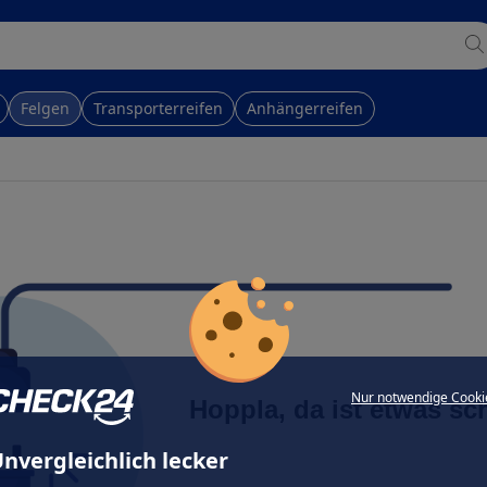
Felgen
Transporterreifen
Anhängerreifen
Nur notwendige Cooki
Hoppla, da ist etwas sc
nvergleichlich lecker