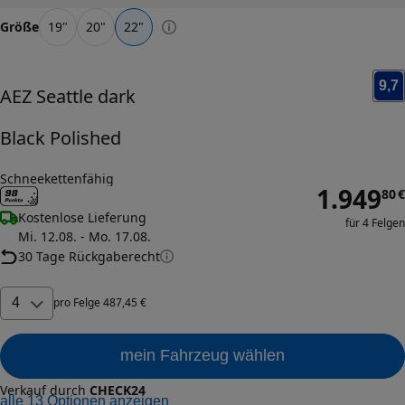
Größe
19
"
20
"
22
"
9,7
AEZ
Seattle dark
Black Polished
Schneekettenfähig
1.949
80
€
Kostenlose Lieferung
für 4 Felgen
Mi. 12.08. - Mo. 17.08.
30 Tage Rückgaberecht
4
pro
Felge
487
,
45
€
mein Fahrzeug wählen
Verkauf durch
CHECK24
alle
13
Optionen anzeigen