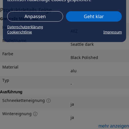
Produktdetails Felge
Anpassen
Geht klar
Generelle Merkmale
Hersteller
Datenschutzerklärung
AEZ
Cookierichtlinie
Impressum
Modellname
Seattle dark
Farbe
Black Polished
Material
alu
Typ
-
Ausführung
Schneeketteneignung
ja
Wintereignung
ja
Felgengutachten
mehr anzeigen