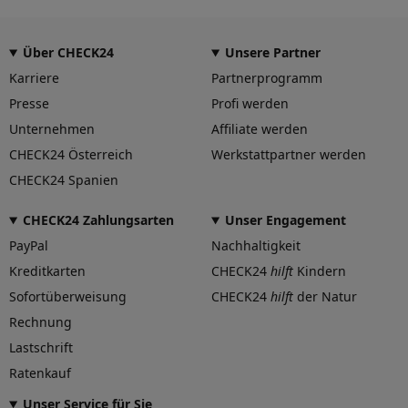
Eintragungsfrei
-
Über CHECK24
Unsere Partner
Freigabe
-
Karriere
Partnerprogramm
Gutachten Link
Presse
Profi werden
-
Unternehmen
Affiliate werden
Fahrzeug wählen
und Felgengutachten erhalten
CHECK24 Österreich
Werkstattpartner werden
Dimension
CHECK24 Spanien
Breite (in Zoll)
9
CHECK24 Zahlungsarten
Unser Engagement
PayPal
Nachhaltigkeit
Größe (in Zoll)
22
Kreditkarten
CHECK24
hilft
Kindern
Einpresstiefe (in mm)
Sofortüberweisung
CHECK24
hilft
der Natur
38,5
Rechnung
Lochkreis (Anzahl der Löcher)
5
Lastschrift
Ratenkauf
Lochkreis-Durchmesser (in mm)
108
Unser Service für Sie