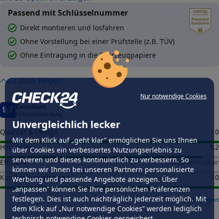
Passend mit Schlüsselnummer
Direkt montieren und losfahren
Ohne Vorstellung bei einer Prüfstelle (z.B. TÜV)
Ohne Eintragung in die Fahrzeugpapiere
zu allen Felgen
Nur notwendige Cookies
Exzellent
9,7
Felgenbewertung
Unvergleichlich lecker
Qualität & Design
10
Mit dem Klick auf „geht klar” ermöglichen Sie uns Ihnen
Hersteller
9,2
über Cookies ein verbessertes Nutzungserlebnis zu
servieren und dieses kontinuierlich zu verbessern. So
Effizienz
nicht verfügbar
können wir Ihnen bei unseren Partnern personalisierte
Kundenbewertungen
10
Werbung und passende Angebote anzeigen. Über
„anpassen” können Sie Ihre persönlichen Präferenzen
festlegen. Dies ist auch nachträglich jederzeit möglich. Mit
mehr anzeigen
dem Klick auf „Nur notwendige Cookies” werden lediglich
technisch notwendige Cookies gespeichert.