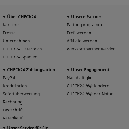
Eintragungsfrei
-
Über CHECK24
Unsere Partner
Freigabe
-
Karriere
Partnerprogramm
Gutachten Link
Presse
Profi werden
-
Unternehmen
Affiliate werden
Fahrzeug wählen
und Felgengutachten erhalten
CHECK24 Österreich
Werkstattpartner werden
Dimension
CHECK24 Spanien
Breite (in Zoll)
9,5
CHECK24 Zahlungsarten
Unser Engagement
PayPal
Nachhaltigkeit
Größe (in Zoll)
22
Kreditkarten
CHECK24
hilft
Kindern
Einpresstiefe (in mm)
Sofortüberweisung
CHECK24
hilft
der Natur
31
Rechnung
Lochkreis (Anzahl der Löcher)
5
Lastschrift
Ratenkauf
Lochkreis-Durchmesser (in mm)
112
Unser Service für Sie