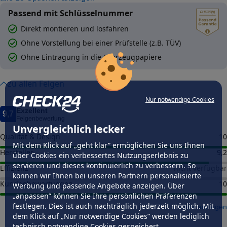
Passend mit Schlüsselnummer
Direkt montieren und losfahren
Ohne Vorstellung bei einer Prüfstelle (z.B. TÜV)
Ohne Eintragung in die Fahrzeugpapiere
zu allen Felgen
Nur notwendige Cookies
Exzellent
9,7
Felgenbewertung
Unvergleichlich lecker
Qualität & Design
10
Mit dem Klick auf „geht klar” ermöglichen Sie uns Ihnen
Hersteller
9,2
über Cookies ein verbessertes Nutzungserlebnis zu
servieren und dieses kontinuierlich zu verbessern. So
Effizienz
nicht verfügbar
können wir Ihnen bei unseren Partnern personalisierte
Kundenbewertungen
10
Werbung und passende Angebote anzeigen. Über
„anpassen” können Sie Ihre persönlichen Präferenzen
festlegen. Dies ist auch nachträglich jederzeit möglich. Mit
mehr anzeigen
dem Klick auf „Nur notwendige Cookies” werden lediglich
technisch notwendige Cookies gespeichert.