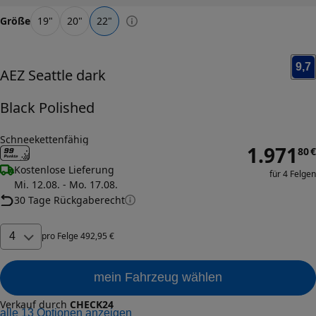
Größe
19
"
20
"
22
"
9,7
AEZ
Seattle dark
Black Polished
Schneekettenfähig
1.971
80
€
Kostenlose Lieferung
für 4 Felgen
Mi. 12.08. - Mo. 17.08.
30 Tage Rückgaberecht
4
pro
Felge
492
,
95
€
mein Fahrzeug wählen
Verkauf durch
CHECK24
alle
13
Optionen anzeigen