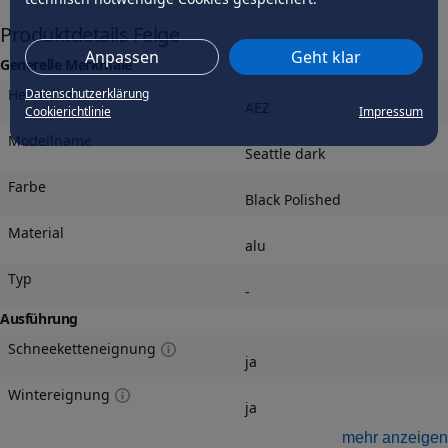
Produktdetails Felge
Anpassen
Geht klar
Generelle Merkmale
Hersteller
Datenschutzerklärung
AEZ
Cookierichtlinie
Impressum
Modellname
Seattle dark
Farbe
Black Polished
Material
alu
Typ
-
Ausführung
Schneeketteneignung
ja
Wintereignung
ja
Felgengutachten
mehr anzeigen