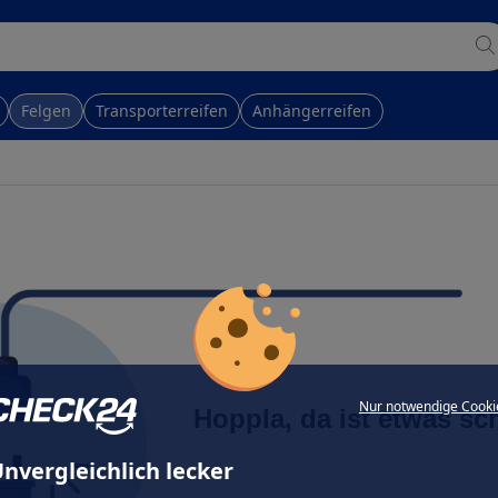
Felgen
Transporterreifen
Anhängerreifen
Nur notwendige Cooki
Hoppla, da ist etwas sc
nvergleichlich lecker