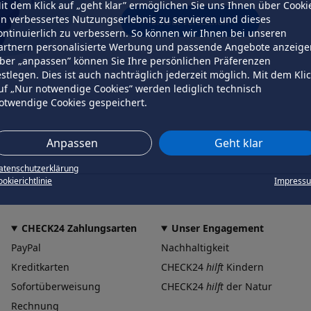
it dem Klick auf „geht klar” ermöglichen Sie uns Ihnen über Cooki
in verbessertes Nutzungserlebnis zu servieren und dieses
erneut versuchen
ontinuierlich zu verbessern. So können wir Ihnen bei unseren
artnern personalisierte Werbung und passende Angebote anzeige
ber „anpassen” können Sie Ihre persönlichen Präferenzen
estlegen. Dies ist auch nachträglich jederzeit möglich. Mit dem Kli
uf „Nur notwendige Cookies” werden lediglich technisch
otwendige Cookies gespeichert.
Anpassen
Geht klar
atenschutzerklärung
okierichtlinie
Impress
CHECK24 Zahlungsarten
Unser Engagement
PayPal
Nachhaltigkeit
Kreditkarten
CHECK24
hilft
Kindern
Sofortüberweisung
CHECK24
hilft
der Natur
Rechnung