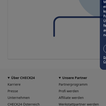
M
e
k
P
Ü
f
a
n
D
Co
Über CHECK24
Unsere Partner
Karriere
Partnerprogramm
Presse
Profi werden
Unternehmen
Affiliate werden
CHECK24 Österreich
Werkstattpartner werden