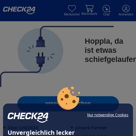
Skip to main content
Skip to main content
Warenkorb
Merkzettel
Chat
Anmelden
Hoppla, da
ist etwas
schiefgelaufe
erneut versuchen
Nur notwendige Cookies
Über CHECK24
Unsere Partner
Unvergleichlich lecker