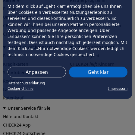
Karriere
Partnerprogramm
Mit dem Klick auf „geht klar” ermöglichen Sie uns Ihnen
Presse
Profi werden
über Cookies ein verbessertes Nutzungserlebnis zu
Unternehmen
Affiliate werden
servieren und dieses kontinuierlich zu verbessern. So
können wir Ihnen bei unseren Partnern personalisierte
CHECK24 Österreich
Werkstattpartner werden
Werbung und passende Angebote anzeigen. Über
CHECK24 Spanien
„anpassen” können Sie Ihre persönlichen Präferenzen
festlegen. Dies ist auch nachträglich jederzeit möglich. Mit
CHECK24 Zahlungsarten
Unser Engagement
dem Klick auf „Nur notwendige Cookies” werden lediglich
technisch notwendige Cookies gespeichert.
PayPal
Nachhaltigkeit
Kreditkarten
CHECK24
hilft
Kindern
Anpassen
Geht klar
Sofortüberweisung
CHECK24
hilft
der Natur
Rechnung
Datenschutzerklärung
Cookierichtlinie
Impressum
Lastschrift
Ratenkauf
Unser Service für Sie
Hilfe und Kontakt
CHECK24 App
CHECK24 Gutscheine