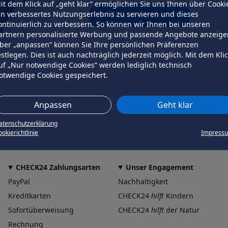
it dem Klick auf „geht klar” ermöglichen Sie uns Ihnen über Cooki
in verbessertes Nutzungserlebnis zu servieren und dieses
erneut versuchen
ontinuierlich zu verbessern. So können wir Ihnen bei unseren
artnern personalisierte Werbung und passende Angebote anzeige
ber „anpassen” können Sie Ihre persönlichen Präferenzen
estlegen. Dies ist auch nachträglich jederzeit möglich. Mit dem Kli
uf „Nur notwendige Cookies” werden lediglich technisch
otwendige Cookies gespeichert.
Anpassen
Geht klar
atenschutzerklärung
okierichtlinie
Impress
CHECK24 Zahlungsarten
Unser Engagement
PayPal
Nachhaltigkeit
Kreditkarten
CHECK24
hilft
Kindern
Sofortüberweisung
CHECK24
hilft
der Natur
Rechnung