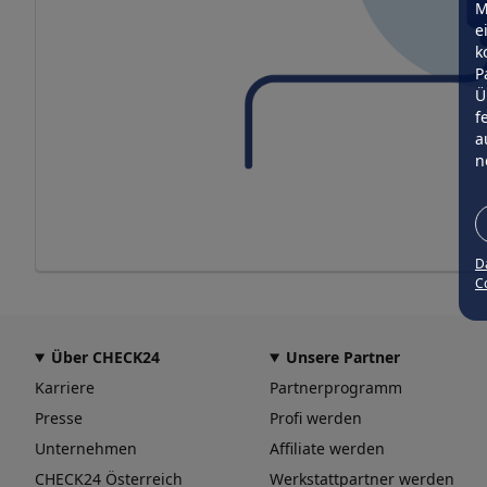
M
e
k
P
Ü
f
a
n
D
Co
Über CHECK24
Unsere Partner
Karriere
Partnerprogramm
Presse
Profi werden
Unternehmen
Affiliate werden
CHECK24 Österreich
Werkstattpartner werden