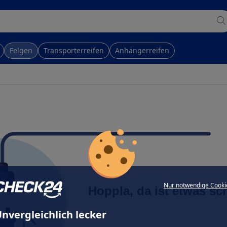
Felgen
Transporterreifen
Anhängerreifen
Nur notwendige Cooki
Hoppla, da ist etwas sc
nvergleichlich lecker