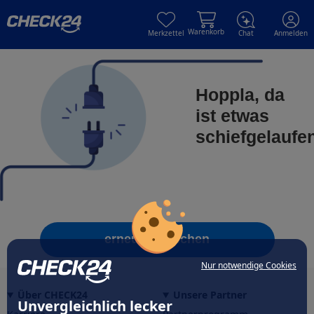
Skip to main content
Skip to main content
Warenkorb
Merkzettel
Chat
Anmelden
Hoppla, da
ist etwas
schiefgelaufe
erneut versuchen
Nur notwendige Cookies
Über CHECK24
Unsere Partner
Unvergleichlich lecker