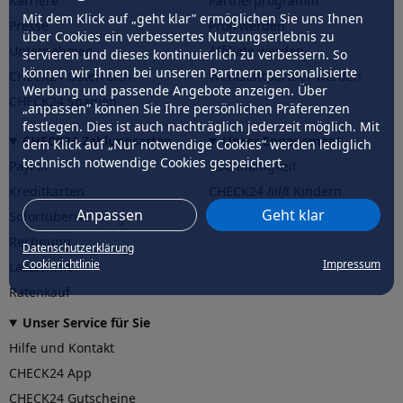
Karriere
Partnerprogramm
Mit dem Klick auf „geht klar” ermöglichen Sie uns Ihnen
Presse
Profi werden
über Cookies ein verbessertes Nutzungserlebnis zu
Unternehmen
Affiliate werden
servieren und dieses kontinuierlich zu verbessern. So
können wir Ihnen bei unseren Partnern personalisierte
CHECK24 Österreich
Werkstattpartner werden
Werbung und passende Angebote anzeigen. Über
CHECK24 Spanien
„anpassen” können Sie Ihre persönlichen Präferenzen
festlegen. Dies ist auch nachträglich jederzeit möglich. Mit
CHECK24 Zahlungsarten
Unser Engagement
dem Klick auf „Nur notwendige Cookies” werden lediglich
technisch notwendige Cookies gespeichert.
PayPal
Nachhaltigkeit
Kreditkarten
CHECK24
hilft
Kindern
Anpassen
Geht klar
Sofortüberweisung
CHECK24
hilft
der Natur
Rechnung
Datenschutzerklärung
Cookierichtlinie
Impressum
Lastschrift
Ratenkauf
Unser Service für Sie
Hilfe und Kontakt
CHECK24 App
CHECK24 Gutscheine