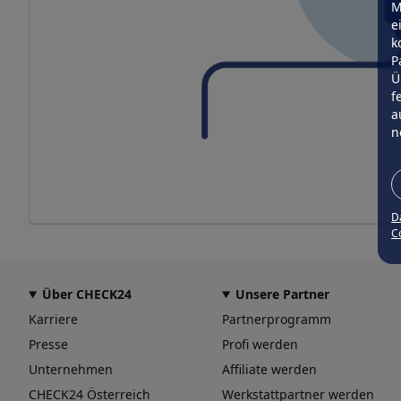
M
e
k
P
Ü
f
a
n
D
Co
Über CHECK24
Unsere Partner
Karriere
Partnerprogramm
Presse
Profi werden
Unternehmen
Affiliate werden
CHECK24 Österreich
Werkstattpartner werden