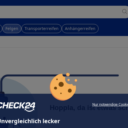
Felgen
Transporterreifen
Anhängerreifen
Nur notwendige Cooki
Hoppla, da ist etwas sc
nvergleichlich lecker