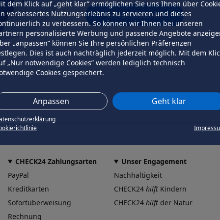
it dem Klick auf „geht klar” ermöglichen Sie uns Ihnen über Cooki
in verbessertes Nutzungserlebnis zu servieren und dieses
erneut versuchen
ontinuierlich zu verbessern. So können wir Ihnen bei unseren
artnern personalisierte Werbung und passende Angebote anzeige
ber „anpassen” können Sie Ihre persönlichen Präferenzen
estlegen. Dies ist auch nachträglich jederzeit möglich. Mit dem Kli
uf „Nur notwendige Cookies” werden lediglich technisch
otwendige Cookies gespeichert.
Anpassen
Geht klar
atenschutzerklärung
okierichtlinie
Impress
CHECK24 Zahlungsarten
Unser Engagement
PayPal
Nachhaltigkeit
Kreditkarten
CHECK24
hilft
Kindern
Sofortüberweisung
CHECK24
hilft
der Natur
Rechnung