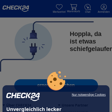
Skip to main content
Skip to main content
Warenkorb
Merkzettel
Chat
Anmelden
Hoppla, da
ist etwas
schiefgelaufe
erneut versuchen
Nur notwendige Cookies
Über CHECK24
Unsere Partner
Unvergleichlich lecker