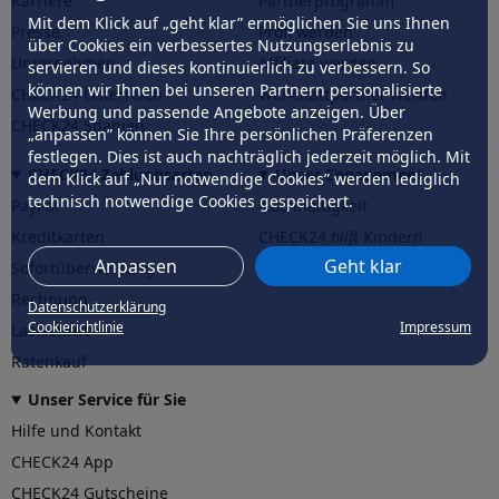
Karriere
Partnerprogramm
Mit dem Klick auf „geht klar” ermöglichen Sie uns Ihnen
Presse
Profi werden
über Cookies ein verbessertes Nutzungserlebnis zu
Unternehmen
Affiliate werden
servieren und dieses kontinuierlich zu verbessern. So
können wir Ihnen bei unseren Partnern personalisierte
CHECK24 Österreich
Werkstattpartner werden
Werbung und passende Angebote anzeigen. Über
CHECK24 Spanien
„anpassen” können Sie Ihre persönlichen Präferenzen
festlegen. Dies ist auch nachträglich jederzeit möglich. Mit
CHECK24 Zahlungsarten
Unser Engagement
dem Klick auf „Nur notwendige Cookies” werden lediglich
technisch notwendige Cookies gespeichert.
PayPal
Nachhaltigkeit
Kreditkarten
CHECK24
hilft
Kindern
Anpassen
Geht klar
Sofortüberweisung
CHECK24
hilft
der Natur
Rechnung
Datenschutzerklärung
Cookierichtlinie
Impressum
Lastschrift
Ratenkauf
Unser Service für Sie
Hilfe und Kontakt
CHECK24 App
CHECK24 Gutscheine