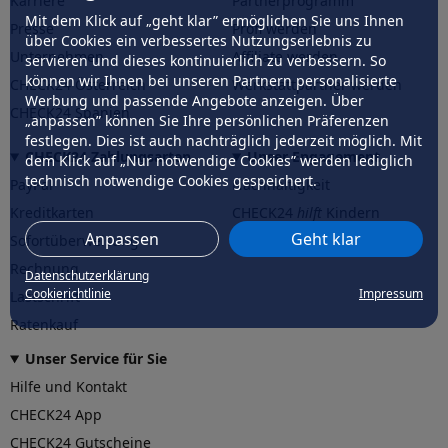
Karriere
Partnerprogramm
Mit dem Klick auf „geht klar” ermöglichen Sie uns Ihnen
Presse
Profi werden
über Cookies ein verbessertes Nutzungserlebnis zu
Unternehmen
Affiliate werden
servieren und dieses kontinuierlich zu verbessern. So
können wir Ihnen bei unseren Partnern personalisierte
CHECK24 Österreich
Werkstattpartner werden
Werbung und passende Angebote anzeigen. Über
CHECK24 Spanien
„anpassen” können Sie Ihre persönlichen Präferenzen
festlegen. Dies ist auch nachträglich jederzeit möglich. Mit
CHECK24 Zahlungsarten
Unser Engagement
dem Klick auf „Nur notwendige Cookies” werden lediglich
technisch notwendige Cookies gespeichert.
PayPal
Nachhaltigkeit
Kreditkarten
CHECK24
hilft
Kindern
Anpassen
Geht klar
Sofortüberweisung
CHECK24
hilft
der Natur
Rechnung
Datenschutzerklärung
Cookierichtlinie
Impressum
Lastschrift
Ratenkauf
Unser Service für Sie
Hilfe und Kontakt
CHECK24 App
CHECK24 Gutscheine