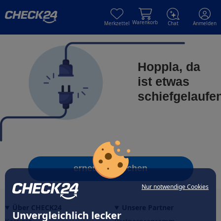
Skip to main content
Skip to main content
Warenkorb
Merkzettel
Chat
Anmelden
Hoppla, da
ist etwas
schiefgelaufe
erneut versuchen
Nur notwendige Cookies
Über CHECK24
Unsere Partner
Unvergleichlich lecker