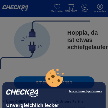
Skip to main content
Skip to main content
Warenkorb
Merkzettel
Chat
Anmelden
Hoppla, da
ist etwas
schiefgelaufe
erneut versuchen
Nur notwendige Cookies
Über CHECK24
Unsere Partner
Unvergleichlich lecker