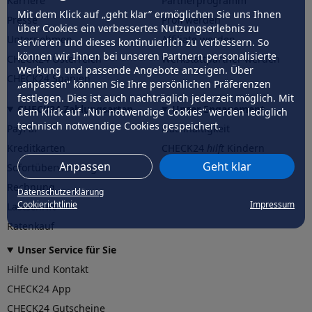
Karriere
Partnerprogramm
Mit dem Klick auf „geht klar” ermöglichen Sie uns Ihnen
Presse
Profi werden
über Cookies ein verbessertes Nutzungserlebnis zu
Unternehmen
Affiliate werden
servieren und dieses kontinuierlich zu verbessern. So
können wir Ihnen bei unseren Partnern personalisierte
CHECK24 Österreich
Werkstattpartner werden
Werbung und passende Angebote anzeigen. Über
CHECK24 Spanien
„anpassen” können Sie Ihre persönlichen Präferenzen
festlegen. Dies ist auch nachträglich jederzeit möglich. Mit
CHECK24 Zahlungsarten
Unser Engagement
dem Klick auf „Nur notwendige Cookies” werden lediglich
technisch notwendige Cookies gespeichert.
PayPal
Nachhaltigkeit
Kreditkarten
CHECK24
hilft
Kindern
Anpassen
Geht klar
Sofortüberweisung
CHECK24
hilft
der Natur
Rechnung
Datenschutzerklärung
Cookierichtlinie
Impressum
Lastschrift
Ratenkauf
Unser Service für Sie
Hilfe und Kontakt
CHECK24 App
CHECK24 Gutscheine