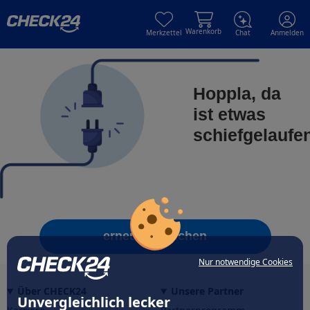
Skip to main content
Skip to main content
Warenkorb
Merkzettel
Chat
Anmelden
Hoppla, da
ist etwas
schiefgelaufe
erneut versuchen
Nur notwendige Cookies
Über CHECK24
Unsere Partner
Unvergleichlich lecker