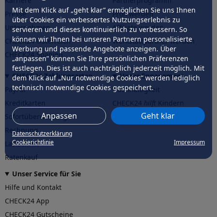
Karriere
Partnerprogramm
Mit dem Klick auf „geht klar” ermöglichen Sie uns Ihnen
Presse
Profi werden
über Cookies ein verbessertes Nutzungserlebnis zu
Unternehmen
Affiliate werden
servieren und dieses kontinuierlich zu verbessern. So
können wir Ihnen bei unseren Partnern personalisierte
CHECK24 Österreich
Werkstattpartner werden
Werbung und passende Angebote anzeigen. Über
CHECK24 Spanien
„anpassen” können Sie Ihre persönlichen Präferenzen
festlegen. Dies ist auch nachträglich jederzeit möglich. Mit
CHECK24 Zahlungsarten
Unser Engagement
dem Klick auf „Nur notwendige Cookies” werden lediglich
technisch notwendige Cookies gespeichert.
PayPal
Nachhaltigkeit
Kreditkarten
CHECK24
hilft
Kindern
Anpassen
Geht klar
Sofortüberweisung
CHECK24
hilft
der Natur
Rechnung
Datenschutzerklärung
Cookierichtlinie
Impressum
Lastschrift
Ratenkauf
Unser Service für Sie
Hilfe und Kontakt
CHECK24 App
CHECK24 Gutscheine