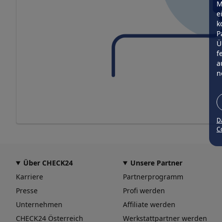
M
e
k
P
Ü
f
a
n
D
Co
Über CHECK24
Unsere Partner
Karriere
Partnerprogramm
Presse
Profi werden
Unternehmen
Affiliate werden
CHECK24 Österreich
Werkstattpartner werden