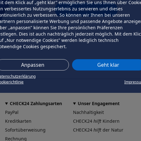
it dem Klick auf „geht klar” ermöglichen Sie uns Ihnen über Cooki
in verbessertes Nutzungserlebnis zu servieren und dieses
erneut versuchen
ontinuierlich zu verbessern. So können wir Ihnen bei unseren
artnern personalisierte Werbung und passende Angebote anzeige
ber „anpassen” können Sie Ihre persönlichen Präferenzen
estlegen. Dies ist auch nachträglich jederzeit möglich. Mit dem Kli
uf „Nur notwendige Cookies” werden lediglich technisch
otwendige Cookies gespeichert.
Anpassen
Geht klar
atenschutzerklärung
okierichtlinie
Impress
CHECK24 Zahlungsarten
Unser Engagement
PayPal
Nachhaltigkeit
Kreditkarten
CHECK24
hilft
Kindern
Sofortüberweisung
CHECK24
hilft
der Natur
Rechnung