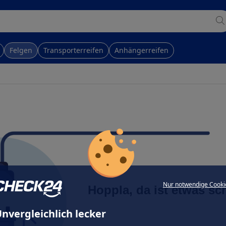
Felgen
Transporterreifen
Anhängerreifen
Nur notwendige Cooki
Hoppla, da ist etwas sc
nvergleichlich lecker