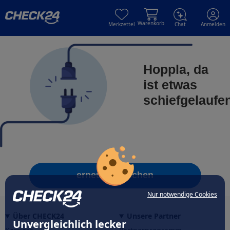
Skip to main content
Skip to main content
Warenkorb
Merkzettel
Chat
Anmelden
Hoppla, da
ist etwas
schiefgelaufe
erneut versuchen
Nur notwendige Cookies
Über CHECK24
Unsere Partner
Unvergleichlich lecker