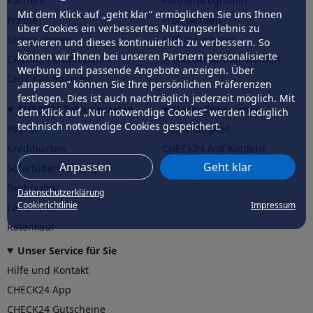
Karriere
Partnerprogramm
Mit dem Klick auf „geht klar” ermöglichen Sie uns Ihnen
Presse
Profi werden
über Cookies ein verbessertes Nutzungserlebnis zu
Unternehmen
Affiliate werden
servieren und dieses kontinuierlich zu verbessern. So
können wir Ihnen bei unseren Partnern personalisierte
CHECK24 Österreich
Werkstattpartner werden
Werbung und passende Angebote anzeigen. Über
CHECK24 Spanien
„anpassen” können Sie Ihre persönlichen Präferenzen
festlegen. Dies ist auch nachträglich jederzeit möglich. Mit
CHECK24 Zahlungsarten
Unser Engagement
dem Klick auf „Nur notwendige Cookies” werden lediglich
technisch notwendige Cookies gespeichert.
PayPal
Nachhaltigkeit
Kreditkarten
CHECK24
hilft
Kindern
Anpassen
Geht klar
Sofortüberweisung
CHECK24
hilft
der Natur
Rechnung
Datenschutzerklärung
Cookierichtlinie
Impressum
Lastschrift
Ratenkauf
Unser Service für Sie
Hilfe und Kontakt
CHECK24 App
CHECK24 Gutscheine