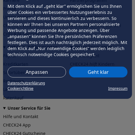
Karriere
Partnerprogramm
Mit dem Klick auf „geht klar” ermöglichen Sie uns Ihnen
Presse
Profi werden
über Cookies ein verbessertes Nutzungserlebnis zu
Unternehmen
Affiliate werden
servieren und dieses kontinuierlich zu verbessern. So
können wir Ihnen bei unseren Partnern personalisierte
CHECK24 Österreich
Werkstattpartner werden
Werbung und passende Angebote anzeigen. Über
CHECK24 Spanien
„anpassen” können Sie Ihre persönlichen Präferenzen
festlegen. Dies ist auch nachträglich jederzeit möglich. Mit
CHECK24 Zahlungsarten
Unser Engagement
dem Klick auf „Nur notwendige Cookies” werden lediglich
technisch notwendige Cookies gespeichert.
PayPal
Nachhaltigkeit
Kreditkarten
CHECK24
hilft
Kindern
Anpassen
Geht klar
Sofortüberweisung
CHECK24
hilft
der Natur
Rechnung
Datenschutzerklärung
Cookierichtlinie
Impressum
Lastschrift
Ratenkauf
Unser Service für Sie
Hilfe und Kontakt
CHECK24 App
CHECK24 Gutscheine