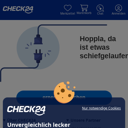
Skip to main content
Skip to main content
Warenkorb
Merkzettel
Chat
Anmelden
Hoppla, da
ist etwas
schiefgelaufe
erneut versuchen
Nur notwendige Cookies
Über CHECK24
Unsere Partner
Unvergleichlich lecker