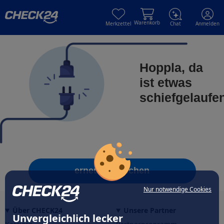
Skip to main content
Skip to main content
Warenkorb
Merkzettel
Chat
Anmelden
Hoppla, da
ist etwas
schiefgelaufe
erneut versuchen
Nur notwendige Cookies
Über CHECK24
Unsere Partner
Unvergleichlich lecker