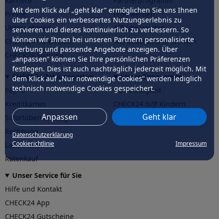
Karriere
Partnerprogramm
Mit dem Klick auf „geht klar” ermöglichen Sie uns Ihnen
Presse
Profi werden
über Cookies ein verbessertes Nutzungserlebnis zu
Unternehmen
Affiliate werden
servieren und dieses kontinuierlich zu verbessern. So
können wir Ihnen bei unseren Partnern personalisierte
CHECK24 Österreich
Werkstattpartner werden
Werbung und passende Angebote anzeigen. Über
CHECK24 Spanien
„anpassen” können Sie Ihre persönlichen Präferenzen
festlegen. Dies ist auch nachträglich jederzeit möglich. Mit
CHECK24 Zahlungsarten
Unser Engagement
dem Klick auf „Nur notwendige Cookies” werden lediglich
technisch notwendige Cookies gespeichert.
PayPal
Nachhaltigkeit
Kreditkarten
CHECK24
hilft
Kindern
Anpassen
Geht klar
Sofortüberweisung
CHECK24
hilft
der Natur
Rechnung
Datenschutzerklärung
Cookierichtlinie
Impressum
Lastschrift
Ratenkauf
Unser Service für Sie
Hilfe und Kontakt
CHECK24 App
CHECK24 Gutscheine