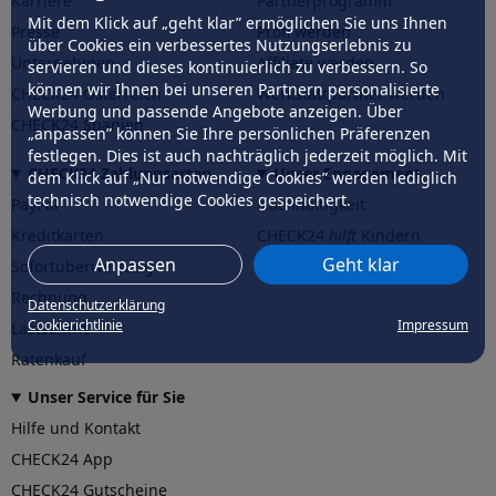
Karriere
Partnerprogramm
Mit dem Klick auf „geht klar” ermöglichen Sie uns Ihnen
Presse
Profi werden
über Cookies ein verbessertes Nutzungserlebnis zu
Unternehmen
Affiliate werden
servieren und dieses kontinuierlich zu verbessern. So
können wir Ihnen bei unseren Partnern personalisierte
CHECK24 Österreich
Werkstattpartner werden
Werbung und passende Angebote anzeigen. Über
CHECK24 Spanien
„anpassen” können Sie Ihre persönlichen Präferenzen
festlegen. Dies ist auch nachträglich jederzeit möglich. Mit
CHECK24 Zahlungsarten
Unser Engagement
dem Klick auf „Nur notwendige Cookies” werden lediglich
technisch notwendige Cookies gespeichert.
PayPal
Nachhaltigkeit
Kreditkarten
CHECK24
hilft
Kindern
Anpassen
Geht klar
Sofortüberweisung
CHECK24
hilft
der Natur
Rechnung
Datenschutzerklärung
Cookierichtlinie
Impressum
Lastschrift
Ratenkauf
Unser Service für Sie
Hilfe und Kontakt
CHECK24 App
CHECK24 Gutscheine