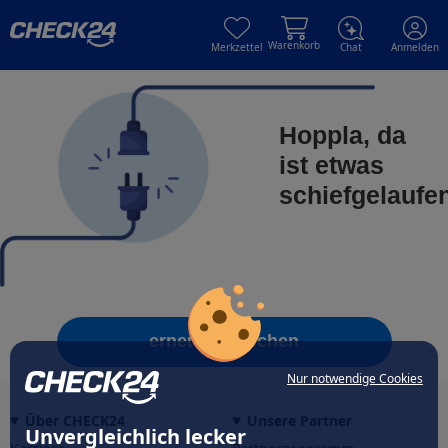
Skip to main content
Skip to main content
Warenkorb
Merkzettel
Chat
Anmelden
Hoppla, da
ist etwas
schiefgelaufe
erneut versuchen
Nur notwendige Cookies
Über CHECK24
Unsere Partner
Unvergleichlich lecker