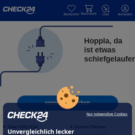
Skip to main content
Skip to main content
Warenkorb
Merkzettel
Chat
Anmelden
Hoppla, da
ist etwas
schiefgelaufe
erneut versuchen
Nur notwendige Cookies
Über CHECK24
Unsere Partner
Unvergleichlich lecker