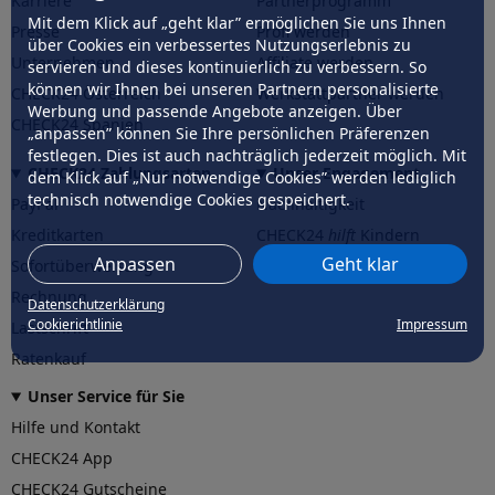
Karriere
Partnerprogramm
Mit dem Klick auf „geht klar” ermöglichen Sie uns Ihnen
Presse
Profi werden
über Cookies ein verbessertes Nutzungserlebnis zu
Unternehmen
Affiliate werden
servieren und dieses kontinuierlich zu verbessern. So
können wir Ihnen bei unseren Partnern personalisierte
CHECK24 Österreich
Werkstattpartner werden
Werbung und passende Angebote anzeigen. Über
CHECK24 Spanien
„anpassen” können Sie Ihre persönlichen Präferenzen
festlegen. Dies ist auch nachträglich jederzeit möglich. Mit
CHECK24 Zahlungsarten
Unser Engagement
dem Klick auf „Nur notwendige Cookies” werden lediglich
technisch notwendige Cookies gespeichert.
PayPal
Nachhaltigkeit
Kreditkarten
CHECK24
hilft
Kindern
Anpassen
Geht klar
Sofortüberweisung
CHECK24
hilft
der Natur
Rechnung
Datenschutzerklärung
Cookierichtlinie
Impressum
Lastschrift
Ratenkauf
Unser Service für Sie
Hilfe und Kontakt
CHECK24 App
CHECK24 Gutscheine