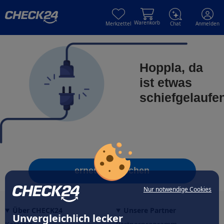
Skip to main content
Skip to main content
Warenkorb
Merkzettel
Chat
Anmelden
Hoppla, da
ist etwas
schiefgelaufe
erneut versuchen
Nur notwendige Cookies
Über CHECK24
Unsere Partner
Unvergleichlich lecker