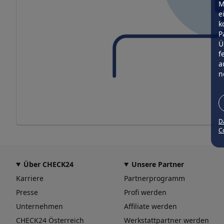
M
e
k
P
Ü
f
a
n
D
Co
Über CHECK24
Unsere Partner
Karriere
Partnerprogramm
Presse
Profi werden
Unternehmen
Affiliate werden
CHECK24 Österreich
Werkstattpartner werden