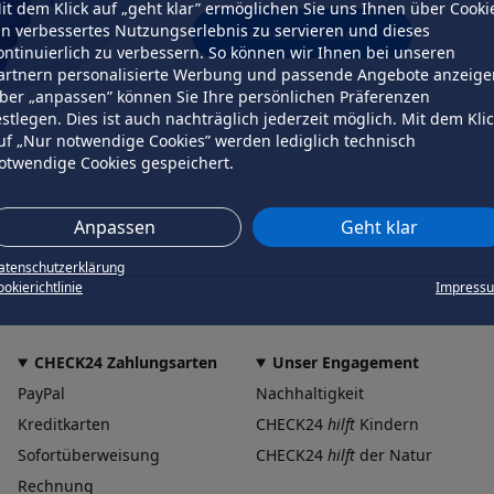
it dem Klick auf „geht klar” ermöglichen Sie uns Ihnen über Cooki
in verbessertes Nutzungserlebnis zu servieren und dieses
erneut versuchen
ontinuierlich zu verbessern. So können wir Ihnen bei unseren
artnern personalisierte Werbung und passende Angebote anzeige
ber „anpassen” können Sie Ihre persönlichen Präferenzen
estlegen. Dies ist auch nachträglich jederzeit möglich. Mit dem Kli
uf „Nur notwendige Cookies” werden lediglich technisch
otwendige Cookies gespeichert.
Anpassen
Geht klar
atenschutzerklärung
okierichtlinie
Impress
CHECK24 Zahlungsarten
Unser Engagement
PayPal
Nachhaltigkeit
Kreditkarten
CHECK24
hilft
Kindern
Sofortüberweisung
CHECK24
hilft
der Natur
Rechnung