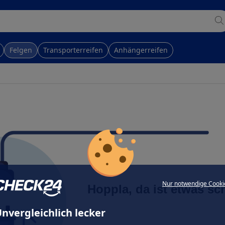
Felgen
Transporterreifen
Anhängerreifen
Nur notwendige Cooki
Hoppla, da ist etwas sc
nvergleichlich lecker