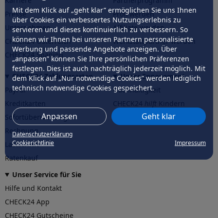
Karriere
Partnerprogramm
Mit dem Klick auf „geht klar” ermöglichen Sie uns Ihnen
Presse
Profi werden
über Cookies ein verbessertes Nutzungserlebnis zu
Unternehmen
Affiliate werden
servieren und dieses kontinuierlich zu verbessern. So
können wir Ihnen bei unseren Partnern personalisierte
CHECK24 Österreich
Werkstattpartner werden
Werbung und passende Angebote anzeigen. Über
CHECK24 Spanien
„anpassen” können Sie Ihre persönlichen Präferenzen
festlegen. Dies ist auch nachträglich jederzeit möglich. Mit
CHECK24 Zahlungsarten
Unser Engagement
dem Klick auf „Nur notwendige Cookies” werden lediglich
technisch notwendige Cookies gespeichert.
PayPal
Nachhaltigkeit
Kreditkarten
CHECK24
hilft
Kindern
Anpassen
Geht klar
Sofortüberweisung
CHECK24
hilft
der Natur
Rechnung
Datenschutzerklärung
Cookierichtlinie
Impressum
Lastschrift
Ratenkauf
Unser Service für Sie
Hilfe und Kontakt
CHECK24 App
CHECK24 Gutscheine