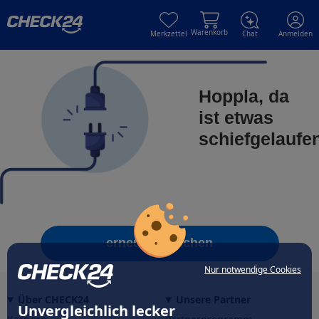
Skip to main content
Skip to main content
Warenkorb
Merkzettel
Chat
Anmelden
Hoppla, da
ist etwas
schiefgelaufe
erneut versuchen
Nur notwendige Cookies
Über CHECK24
Unsere Partner
Unvergleichlich lecker