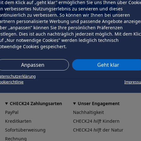
it dem Klick auf „geht klar” ermöglichen Sie uns Ihnen über Cooki
in verbessertes Nutzungserlebnis zu servieren und dieses
erneut versuchen
ontinuierlich zu verbessern. So können wir Ihnen bei unseren
artnern personalisierte Werbung und passende Angebote anzeige
ber „anpassen” können Sie Ihre persönlichen Präferenzen
estlegen. Dies ist auch nachträglich jederzeit möglich. Mit dem Kli
uf „Nur notwendige Cookies” werden lediglich technisch
otwendige Cookies gespeichert.
Anpassen
Geht klar
atenschutzerklärung
okierichtlinie
Impress
CHECK24 Zahlungsarten
Unser Engagement
PayPal
Nachhaltigkeit
Kreditkarten
CHECK24
hilft
Kindern
Sofortüberweisung
CHECK24
hilft
der Natur
Rechnung