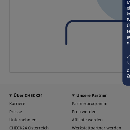
M
e
k
P
Ü
f
a
n
D
Co
Über CHECK24
Unsere Partner
Karriere
Partnerprogramm
Presse
Profi werden
Unternehmen
Affiliate werden
CHECK24 Österreich
Werkstattpartner werden