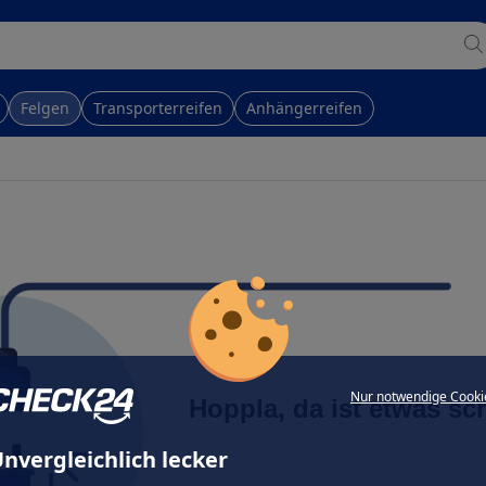
Felgen
Transporterreifen
Anhängerreifen
Nur notwendige Cooki
Hoppla, da ist etwas sc
nvergleichlich lecker